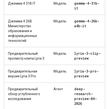
gemma-4-31b-
Джемма 4 31B IT
Модель
it
gemma-4-26b-
Джемма 4 26B
Модель
a4b-it
Министерство
образования и
информационных
технологий
lyria-3-clip-
Предварительный
Модель
preview
просмотр клипа Lyria 3
lyria-3-pro-
Предварительная
Модель
preview
версия Lyria 3 Pro
deep-
Предварительный
Агент
research-
обзор углубленного
preview-04-
исследования
2026