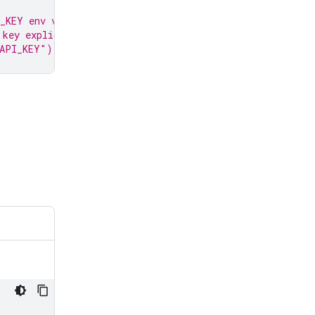
_KEY env var.
 key explicitly:
_API_KEY")
。