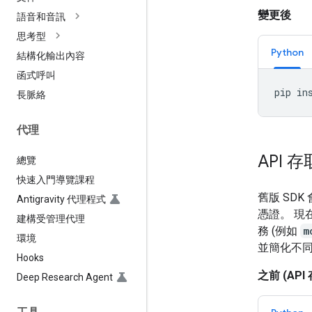
變更後
語音和音訊
思考型
Python
結構化輸出內容
函式呼叫
pip
in
長脈絡
代理
API 
總覽
快速入門導覽課程
舊版 SD
Antigravity 代理程式
憑證。 現
建構受管理代理
務 (例如
m
環境
並簡化不同
Hooks
之前 (AP
Deep Research Agent