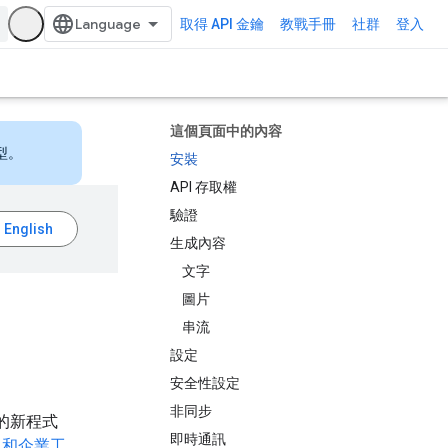
取得 API 金鑰
教戰手冊
社群
登入
這個頁面中的內容
型。
安裝
API 存取權
驗證
生成內容
文字
圖片
串流
設定
安全性設定
非同步
的新程式
即時通訊
員和企業工