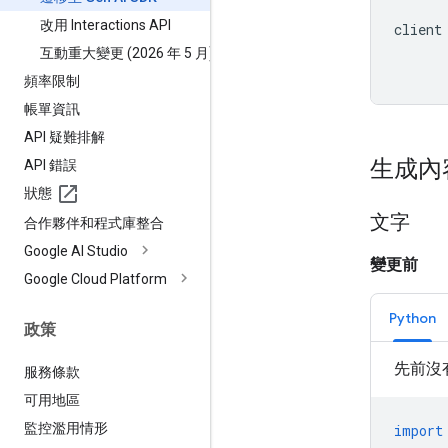
改用 Interactions API
client
互動重大變更 (2026 年 5 月)
頻率限制
帳單資訊
API 疑難排解
生成內
API 錯誤
狀態
文字
合作夥伴和程式庫整合
Google AI Studio
變更前
Google Cloud Platform
Python
政策
先前沒
服務條款
可用地區
監控濫用情形
import