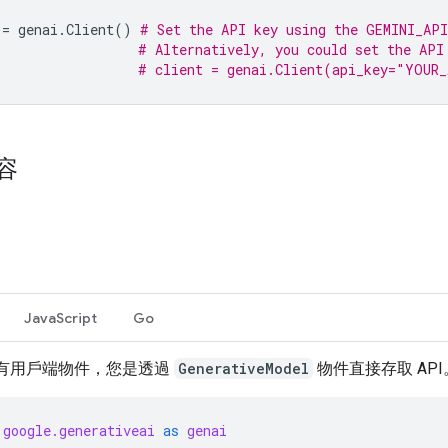
=
genai
.
Client
()
# Set the API key using the GEMINI_API
# Alternatively, you could set the API
# client = genai.Client(api_key="YOUR
容
JavaScript
Go
有用戶端物件，您是透過
GenerativeModel
物件直接存取 API
google.generativeai
as
genai