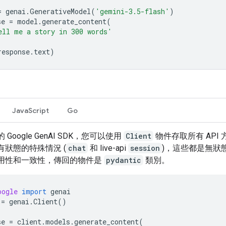
=
genai
.
GenerativeModel
(
'gemini-3.5-flash'
)
se
=
model
.
generate_content
(
ell me a story in 300 words'
response
.
text
)
JavaScript
Go
 Google GenAI SDK，您可以使用
Client
物件存取所有 API
有狀態的特殊情況 (
chat
和 live-api
session
)，這些都是無狀
用性和一致性，傳回的物件是
pydantic
類別。
oogle
import
genai
=
genai
.
Client
()
se
=
client
.
models
.
generate_content
(