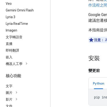
Veo
作流程之
Gemini Omni Flash
Google G
Lyria 3
建議您遷
Lyria Real
Time
本指南提
Imagen
文字轉語音
注意：
直播
即時翻譯
安裝
嵌入
機器人工學
變更前
核心功能
Python
文字
圖片
pip
in
影片
文件