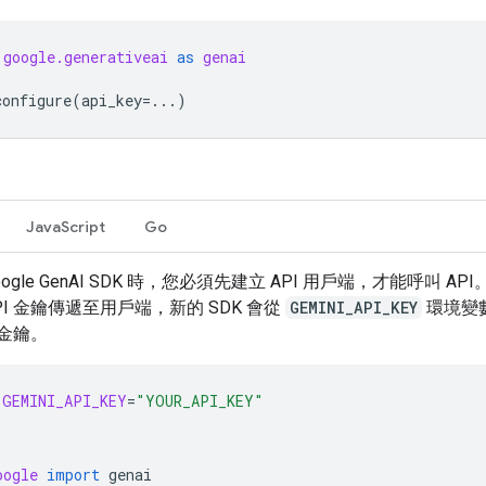
google.generativeai
as
genai
configure
(
api_key
=...
)
JavaScript
Go
oogle GenAI SDK 時，您必須先建立 API 用戶端，才能呼叫 AP
PI 金鑰傳遞至用戶端，新的 SDK 會從
GEMINI_API_KEY
環境變
I 金鑰。
GEMINI_API_KEY
=
"YOUR_API_KEY"
oogle
import
genai