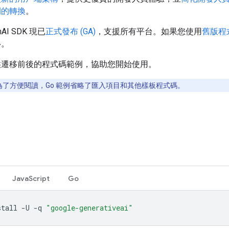
間的轉換
。
enAI SDK 現已
正式發布 (GA)
，支援所有平台。如果您使用
舊版程
移。
供遷移前後的程式碼範例，協助您開始使用。
為了方便閱讀，Go 範例省略了匯入項目和其他樣板程式碼。
JavaScript
Go
stall
-U
-q
"google-generativeai"