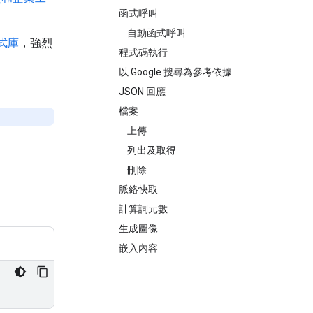
函式呼叫
自動函式呼叫
式庫
，強烈
程式碼執行
以 Google 搜尋為參考依據
JSON 回應
檔案
上傳
列出及取得
刪除
脈絡快取
計算詞元數
生成圖像
嵌入內容