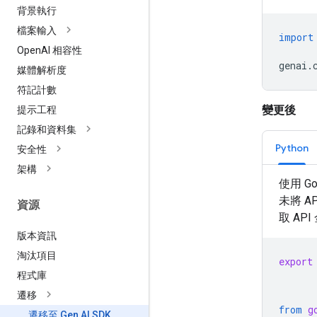
背景執行
檔案輸入
import
Open
AI 相容性
genai
.
媒體解析度
符記計數
變更後
提示工程
記錄和資料集
Python
安全性
架構
使用 G
未將 A
資源
取 AP
版本資訊
淘汰項目
export
程式庫
遷移
from
g
遷移至 Gen AI SDK