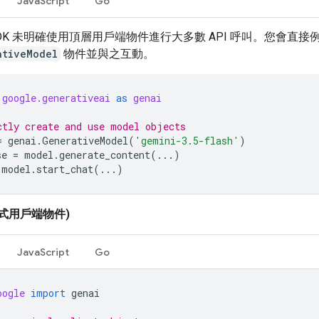
JavaScript
Go
SDK 未明確使用頂層用戶端物件進行大多數 API 呼叫。您會直接
ativeModel
物件並與之互動。
google.generativeai
as
genai
ctly create and use model objects
=
genai
.
GenerativeModel
(
'gemini-3.5-flash'
)
se
=
model
.
generate_content
(
...
)
model
.
start_chat
(
...
)
中式用戶端物件)
JavaScript
Go
oogle
import
genai