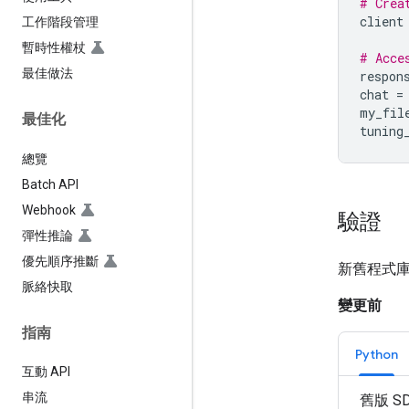
# Crea
client
工作階段管理
暫時性權杖
# Acce
最佳做法
respon
chat
=
my_fil
最佳化
tuning
總覽
Batch API
Webhook
驗證
彈性推論
優先順序推斷
新舊程式庫都
脈絡快取
變更前
指南
Python
互動 API
串流
舊版 S