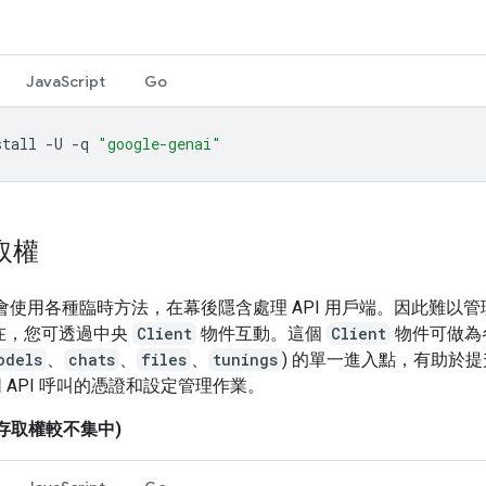
JavaScript
Go
stall
-U
-q
"google-genai"
存取權
K 會使用各種臨時方法，在幕後隱含處理 API 用戶端。因此難以
在，您可透過中央
Client
物件互動。這個
Client
物件可做為各
odels
、
chats
、
files
、
tunings
) 的單一進入點，有助於
 API 呼叫的憑證和設定管理作業。
I 存取權較不集中)