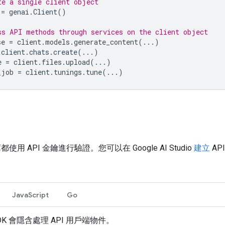
te a single client object
=
genai
.
Client
()
ss API methods through services on the client object
se
=
client
.
models
.
generate_content
(
...
)
client
.
chats
.
create
(
...
)
e
=
client
.
files
.
upload
(
...
)
_job
=
client
.
tunings
.
tune
(
...
)
使用 API 金鑰進行驗證。您可以在 Google AI Studio
建立
AP
JavaScript
Go
DK 會隱含處理 API 用戶端物件。