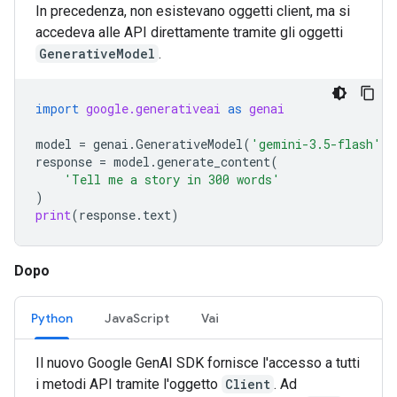
In precedenza, non esistevano oggetti client, ma si
accedeva alle API direttamente tramite gli oggetti
GenerativeModel
.
import
google.generativeai
as
genai
model
=
genai
.
GenerativeModel
(
'gemini-3.5-flash'
)
response
=
model
.
generate_content
(
'Tell me a story in 300 words'
)
print
(
response
.
text
)
Dopo
Python
JavaScript
Vai
Il nuovo Google GenAI SDK fornisce l'accesso a tutti
i metodi API tramite l'oggetto
Client
. Ad