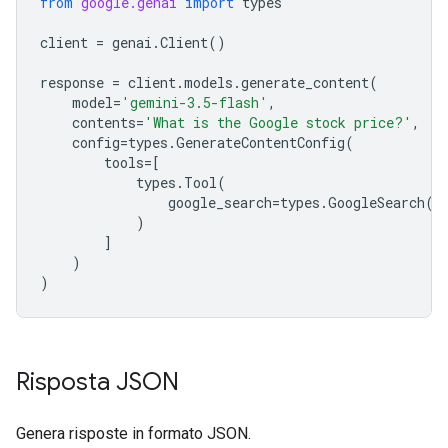
from
google.genai
import
types
client
=
genai
.
Client
()
response
=
client
.
models
.
generate_content
(
model
=
'gemini-3.5-flash'
,
contents
=
'What is the Google stock price?'
,
config
=
types
.
GenerateContentConfig
(
tools
=
[
types
.
Tool
(
google_search
=
types
.
GoogleSearch
()
)
]
)
)
Risposta JSON
Genera risposte in formato JSON.