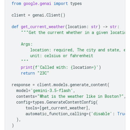
from
google.genai
import
types
client
=
genai
.
Client
()
def
get_current_weather
(
location
:
str
)
-
> 
str
:
"""Get the current whether in a given location
    Args:
        location: required, The city and state, e.
        unit: celsius or fahrenheit
    """
print
(
f
'Called with: 
{
location
=}
'
)
return
"23C"
response
=
client
.
models
.
generate_content
(
model
=
'gemini-3.5-flash'
,
contents
=
"What is the weather like in Boston?"
,
config
=
types
.
GenerateContentConfig
(
tools
=
[
get_current_weather
],
automatic_function_calling
=
{
'disable'
:
True
}
),
)