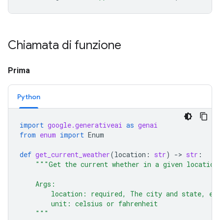
Chiamata di funzione
Prima
Python
import
google.generativeai
as
genai
from
enum
import
Enum
def
get_current_weather
(
location
:
str
)
-
> 
str
:
"""Get the current whether in a given location
    Args:
        location: required, The city and state, e.
        unit: celsius or fahrenheit
    """