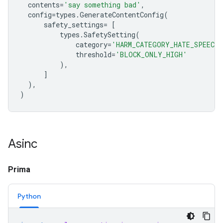
contents
=
'say something bad'
,
config
=
types
.
GenerateContentConfig
(
safety_settings
=
[
types
.
SafetySetting
(
category
=
'HARM_CATEGORY_HATE_SPEECH'
threshold
=
'BLOCK_ONLY_HIGH'
),
]
),
)
Asinc
Prima
Python