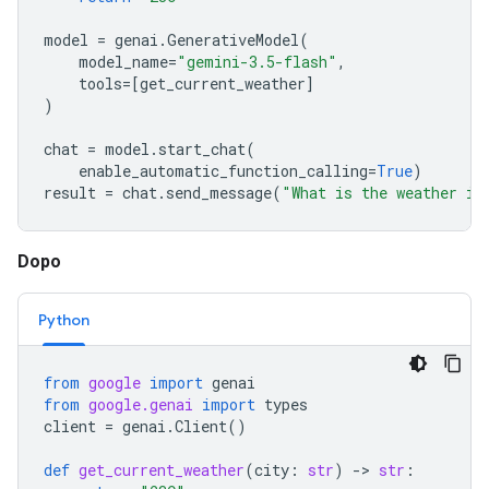
model
=
genai
.
GenerativeModel
(
model_name
=
"gemini-3.5-flash"
,
tools
=
[
get_current_weather
]
)
chat
=
model
.
start_chat
(
enable_automatic_function_calling
=
True
)
result
=
chat
.
send_message
(
"What is the weather in
Dopo
Python
from
google
import
genai
from
google.genai
import
types
client
=
genai
.
Client
()
def
get_current_weather
(
city
:
str
)
-
> 
str
: