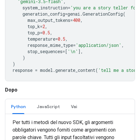
'gemini-3.5-flash'
,
system_instruction
=
'you are a story teller for
generation_config
=
genai
.
GenerationConfig
(
max_output_tokens
=
400
,
top_k
=
2
,
top_p
=
0.5
,
temperature
=
0.5
,
response_mime_type
=
'application/json'
,
stop_sequences
=
[
'
\n
'
],
)
)
response
=
model
.
generate_content
(
'tell me a story
Dopo
Python
JavaScript
Vai
Per tutti i metodi del nuovo SDK, gli argomenti
obbligatori vengono forniti come argomenti con
parole chiave. Tutti gli input facoltativi vengono