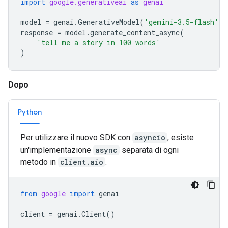
import
google.generativeai
as
genai
model
=
genai
.
GenerativeModel
(
'gemini-3.5-flash'
)
response
=
model
.
generate_content_async
(
'tell me a story in 100 words'
)
Dopo
Python
Per utilizzare il nuovo SDK con
asyncio
, esiste
un'implementazione
async
separata di ogni
metodo in
client.aio
.
from
google
import
genai
client
=
genai
.
Client
()