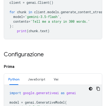
client
=
genai
.
Client
()
for
chunk
in
client
.
models
.
generate_content_stream
model
=
'gemini-3.5-flash'
,
contents
=
'Tell me a story in 300 words.'
):
print
(
chunk
.
text
)
Configurazione
Prima
Python
JavaScript
Vai
import
google.generativeai
as
genai
model
=
genai
.
GenerativeModel
(