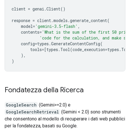
client
=
genai
.
Client
()
response
=
client
.
models
.
generate_content
(
model
=
'gemini-3.5-flash'
,
contents
=
'What is the sum of the first 50 prim
'code for the calculation, and make su
config
=
types
.
GenerateContentConfig
(
tools
=
[
types
.
Tool
(
code_execution
=
types
.
Too
),
)
Fondatezza della Ricerca
GoogleSearch
(Gemini>=2.0) e
GoogleSearchRetrieval
(Gemini < 2.0) sono strumenti
che consentono al modello di recuperare i dati web pubblici
per la fondatezza, basati su Google.