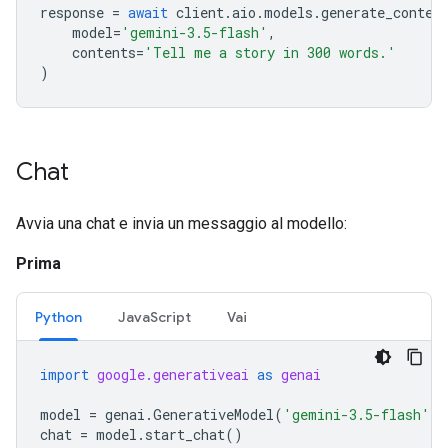
response
=
await
client
.
aio
.
models
.
generate_conten
model
=
'gemini-3.5-flash'
,
contents
=
'Tell me a story in 300 words.'
)
Chat
Avvia una chat e invia un messaggio al modello:
Prima
Python
JavaScript
Vai
import
google.generativeai
as
genai
model
=
genai
.
GenerativeModel
(
'gemini-3.5-flash'
)
chat
=
model
.
start_chat
()