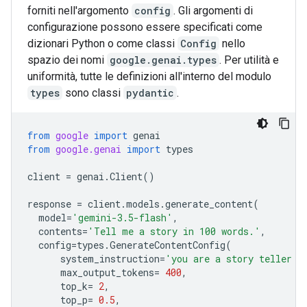
forniti nell'argomento
config
. Gli argomenti di
configurazione possono essere specificati come
dizionari Python o come classi
Config
nello
spazio dei nomi
google.genai.types
. Per utilità e
uniformità, tutte le definizioni all'interno del modulo
types
sono classi
pydantic
.
from
google
import
genai
from
google.genai
import
types
client
=
genai
.
Client
()
response
=
client
.
models
.
generate_content
(
model
=
'gemini-3.5-flash'
,
contents
=
'Tell me a story in 100 words.'
,
config
=
types
.
GenerateContentConfig
(
system_instruction
=
'you are a story teller f
max_output_tokens
=
400
,
top_k
=
2
,
top_p
=
0.5
,