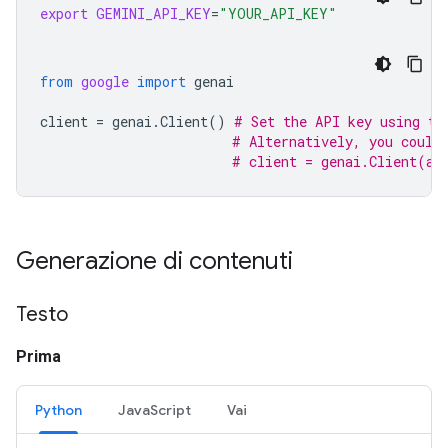
export
GEMINI_API_KEY
=
"YOUR_API_KEY"
from
google
import
genai
client
=
genai
.
Client
()
# Set the API key using th
# Alternatively, you could
# client = genai.Client(ap
Generazione di contenuti
Testo
Prima
Python
JavaScript
Vai