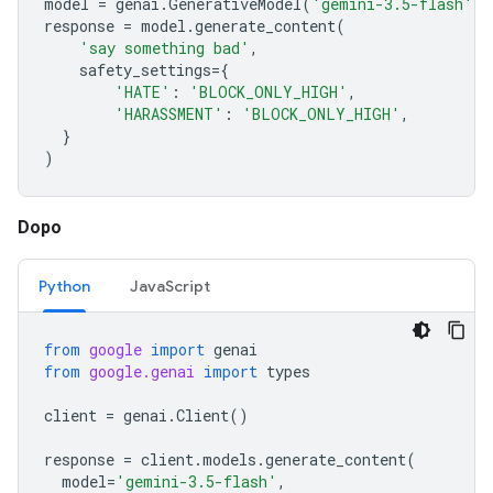
model
=
genai
.
GenerativeModel
(
'gemini-3.5-flash'
)
response
=
model
.
generate_content
(
'say something bad'
,
safety_settings
=
{
'HATE'
:
'BLOCK_ONLY_HIGH'
,
'HARASSMENT'
:
'BLOCK_ONLY_HIGH'
,
}
)
Dopo
Python
JavaScript
from
google
import
genai
from
google.genai
import
types
client
=
genai
.
Client
()
response
=
client
.
models
.
generate_content
(
model
=
'gemini-3.5-flash'
,