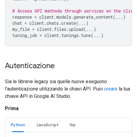
# Access API methods through services on the clien
response
=
client
.
models
.
generate_content
(
...
)
chat
=
client
.
chats
.
create
(
...
)
my_file
=
client
.
files
.
upload
(
...
)
tuning_job
=
client
.
tunings
.
tune
(
...
)
Autenticazione
Sia le librerie legacy sia quelle nuove eseguono
l'autenticazione utilizzando le chiavi API. Puoi
creare
la tua
chiave API in Google AI Studio.
Prima
Python
JavaScript
Vai