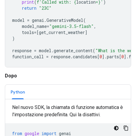
print
(
f
'Called with: 
{
location
=}
'
)
return
"23C"
model
=
genai
.
GenerativeModel
(
model_name
=
"gemini-3.5-flash"
,
tools
=
[
get_current_weather
]
)
response
=
model
.
generate_content
(
"What is the wea
function_call
=
response
.
candidates
[
0
]
.
parts
[
0
]
.
fun
Dopo
Python
Nel nuovo SDK, la chiamata di funzione automatica è
l'impostazione predefinita. Qui la disattivi.
from
google
import
genai