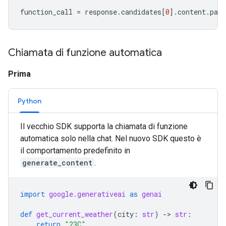
function_call
=
response
.
candidates
[
0
]
.
content
.
part
Chiamata di funzione automatica
Prima
Python
Il vecchio SDK supporta la chiamata di funzione
automatica solo nella chat. Nel nuovo SDK questo è
il comportamento predefinito in
generate_content
.
import
google.generativeai
as
genai
def
get_current_weather
(
city
:
str
)
-
> 
str
:
return
"23C"