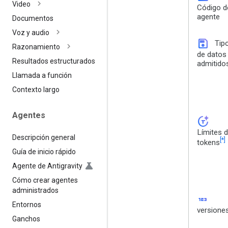
Video
Código d
agente
Documentos
Voz y audio
save
Tip
Razonamiento
de datos
Resultados estructurados
admitido
Llamada a función
Contexto largo
Agentes
token_auto
Límites 
Descripción general
[*]
tokens
Guía de inicio rápido
Agente de Antigravity
Cómo crear agentes
administrados
123
Entornos
versione
Ganchos