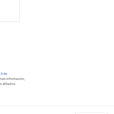
4.0 de
 más información,
s afiliados.