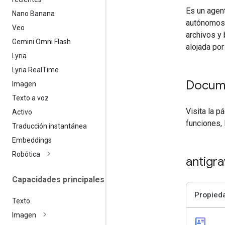
Es un agent
Nano Banana
autónomos 
Veo
archivos y
Gemini Omni Flash
alojada por
Lyria
Lyria Real
Time
Docum
Imagen
Texto a voz
Visita la p
Activo
funciones,
Traducción instantánea
Embeddings
Robótica
antigr
Capacidades principales
Propied
Texto
Imagen
id_card