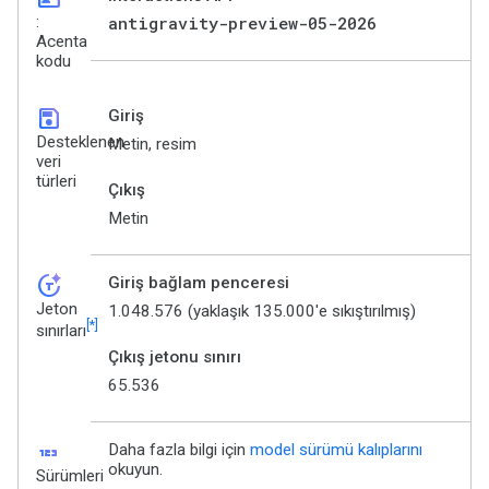
:
antigravity-preview-05-2026
Acenta
kodu
save
Giriş
Desteklenen
Metin, resim
veri
türleri
Çıkış
Metin
token_auto
Giriş bağlam penceresi
Jeton
1.048.576 (yaklaşık 135.000'e sıkıştırılmış)
[*]
sınırları
Çıkış jetonu sınırı
65.536
123
Daha fazla bilgi için
model sürümü kalıplarını
okuyun.
Sürümleri