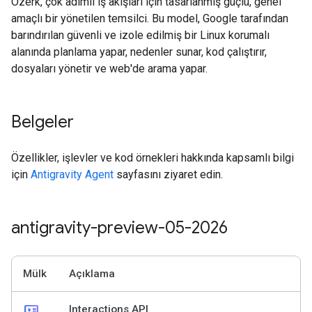
Özerk, çok adımlı iş akışları için tasarlanmış güçlü, genel
amaçlı bir yönetilen temsilci. Bu model, Google tarafından
barındırılan güvenli ve izole edilmiş bir Linux korumalı
alanında planlama yapar, nedenler sunar, kod çalıştırır,
dosyaları yönetir ve web'de arama yapar.
Belgeler
Özellikler, işlevler ve kod örnekleri hakkında kapsamlı bilgi
için
Antigravity Agent
sayfasını ziyaret edin.
antigravity-preview-05-2026
Mülk
Açıklama
id_card
Interactions API