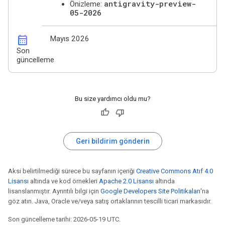
antigravity-preview-
Önizleme:
05-2026
calendar_month
Mayıs 2026
Son
güncelleme
Bu size yardımcı oldu mu?
Geri bildirim gönderin
Aksi belirtilmediği sürece bu sayfanın içeriği
Creative Commons Atıf 4.0
Lisansı
altında ve kod örnekleri
Apache 2.0 Lisansı
altında
lisanslanmıştır. Ayrıntılı bilgi için
Google Developers Site Politikaları
'na
göz atın. Java, Oracle ve/veya satış ortaklarının tescilli ticari markasıdır.
Son güncelleme tarihi: 2026-05-19 UTC.