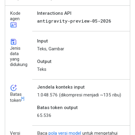
Kode
Interactions API
agen
antigravity-preview-05-2026
id_card
save
Input
Jenis
Teks, Gambar
data
yang
Output
didukung
Teks
token_auto
Jendela konteks input
Batas
1.048.576 (dikompresi menjadi ~135 ribu)
[*]
token
Batas token output
65.536
Versi
Baca
pola versi model
untuk mengetahui