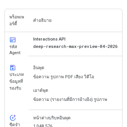
พร็อพเพ
คำอธิบาย
อร์ตี้
id_card
Interactions API
deep-research-max-preview-04-2026
รหัส
Agent
save
อินพุต
ประเภท
ข้อความ รูปภาพ PDF เสียง วิดีโอ
ข้อมูลที่
รองรับ
เอาต์พุต
ข้อความ (รายงานที่มีการอ้างอิง) รูปภาพ
token_auto
หน้าต่างบริบทอินพุต
ขีดจำ
1,048,576