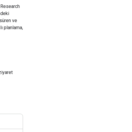
 Research
ndeki
 süren ve
alı planlama,
ziyaret