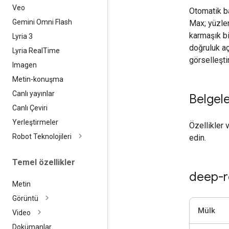
Veo
Otomatik b
Gemini Omni Flash
Max; yüzler
karmaşık bi
Lyria 3
doğruluk açı
Lyria Real
Time
görselleşti
Imagen
Metin-konuşma
Canlı yayınlar
Belgel
Canlı Çeviri
Yerleştirmeler
Özellikler 
Robot Teknolojileri
edin.
Temel özellikler
deep-r
Metin
Görüntü
Mülk
Video
Dokümanlar