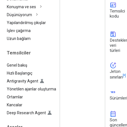
id_card
Konuşma ve ses
Temsilci
Düşünüyorum
kodu
Yapılandırılmış çıkışlar
İşlev çağırma
save
Uzun bağlam
Destekle
veri
türleri
Temsilciler
token_auto
Genel bakış
Jeton
Hızlı Başlangıç
[*]
sınırları
Antigravity Agent
Yönetilen ajanlar oluşturma
123
Ortamlar
Sürümler
Kancalar
calendar_month
Deep Research Agent
Son
güncelle