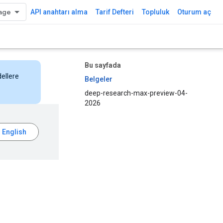
API anahtarı alma
Tarif Defteri
Topluluk
Oturum aç
Bu sayfada
dellere
Belgeler
deep-research-max-preview-04-
2026