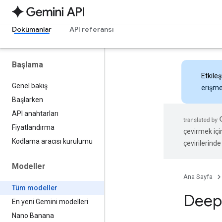
Dokümanlar
API referansı
Başlama
Etkileş
Genel bakış
erişmek
Başlarken
API anahtarları
Fiyatlandırma
çevirmek içi
Kodlama aracısı kurulumu
çevirilerinde 
Modeller
Ana Sayfa
Tüm modeller
Deep
En yeni Gemini modelleri
Nano Banana