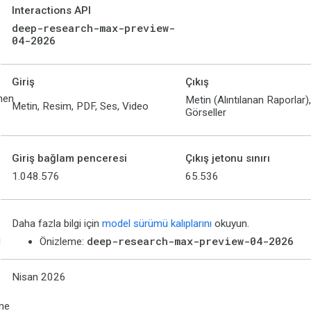
Interactions API
deep-research-max-preview-
04-2026
Giriş
Çıkış
nen
Metin (Alıntılanan Raporlar),
Metin, Resim, PDF, Ses, Video
Görseller
Giriş bağlam penceresi
Çıkış jetonu sınırı
1.048.576
65.536
Daha fazla bilgi için
model sürümü kalıplarını
okuyun.
i
deep-research-max-preview-04-2026
Önizleme:
Nisan 2026
me