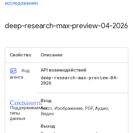
исследования»
.
deep-research-max-preview-04-2026
Свойство
Описание
id_card
API взаимодействий
Код
агента
deep-research-max-preview-04-
2026
Сохранить
Вход
Поддерживаемые
Текст, Изображение, PDF, Аудио,
типы
Видео
данных
Выход