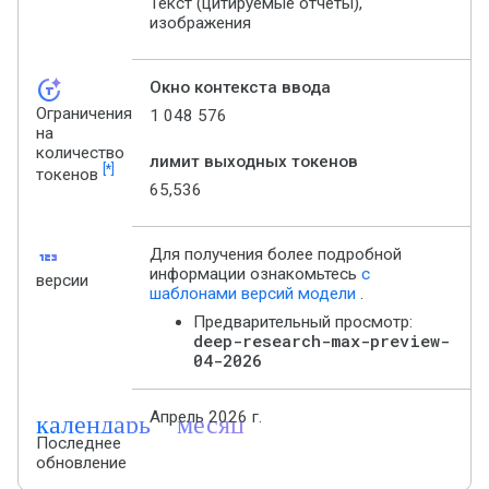
Текст (цитируемые отчеты),
изображения
token_auto
Окно контекста ввода
Ограничения
1 048 576
на
количество
лимит выходных токенов
[*]
токенов
65,536
123
Для получения более подробной
информации ознакомьтесь
с
версии
шаблонами версий модели
.
Предварительный просмотр:
deep-research-max-preview-
04-2026
календарь_месяц
Апрель 2026 г.
Последнее
обновление