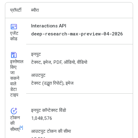
प्रॉपर्टी
ब्यौरा
id_card
Interactions API
एजेंट
deep-research-max-preview-04-2026
कोड
save
इनपुट
इस्तेमाल
टेक्स्ट, इमेज, PDF, ऑडियो, वीडियो
किए
जा
आउटपुट
सकने
टेक्स्ट (उद्धृत रिपोर्ट), इमेज
वाले
डेटा
टाइप
token_auto
इनपुट कॉन्टेक्स्ट विंडो
टोकन
1,048,576
की
[*]
सीमाएं
आउटपुट टोकन की सीमा