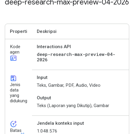
deep-research-max-preview-04-2026
Properti
Deskripsi
Kode
Interactions API
agen
deep-research-max-preview-04-
id_card
2026
save
Input
Jenis
Teks, Gambar, PDF, Audio, Video
data
yang
Output
didukung
Teks (Laporan yang Dikutip), Gambar
token_auto
Jendela konteks input
Batas
1.048.576