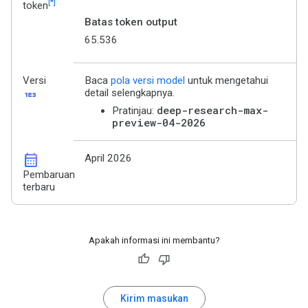
[*]
token
Batas token output
65.536
Versi
Baca
pola versi model
untuk mengetahui
123
detail selengkapnya.
deep-research-max-
Pratinjau:
preview-04-2026
calendar_month
April 2026
Pembaruan
terbaru
Apakah informasi ini membantu?
Kirim masukan