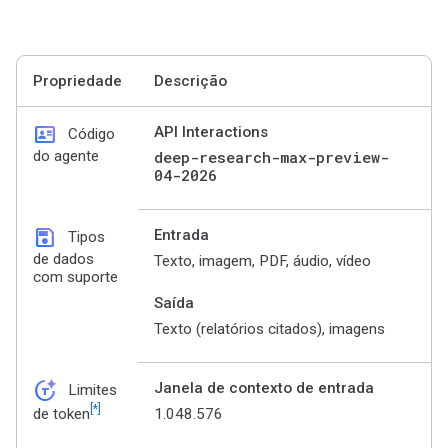
Propriedade
Descrição
id_card
API Interactions
Código
do agente
deep-research-max-preview-
04-2026
save
Entrada
Tipos
de dados
Texto, imagem, PDF, áudio, vídeo
com suporte
Saída
Texto (relatórios citados), imagens
token_auto
Janela de contexto de entrada
Limites
[*]
1.048.576
de token