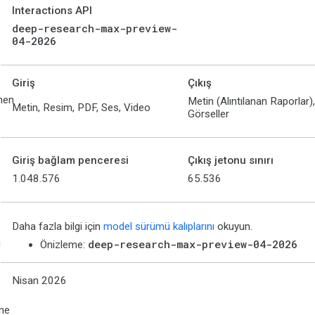
Interactions API
deep-research-max-preview-
04-2026
Giriş
Çıkış
nen
Metin (Alıntılanan Raporlar),
Metin, Resim, PDF, Ses, Video
Görseller
Giriş bağlam penceresi
Çıkış jetonu sınırı
1.048.576
65.536
Daha fazla bilgi için
model sürümü kalıplarını
okuyun.
i
deep-research-max-preview-04-2026
Önizleme:
Nisan 2026
me