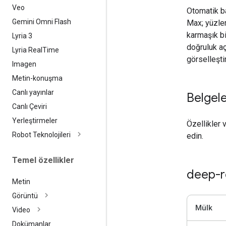
Veo
Otomatik b
Gemini Omni Flash
Max; yüzler
karmaşık bi
Lyria 3
doğruluk açı
Lyria Real
Time
görselleşti
Imagen
Metin-konuşma
Canlı yayınlar
Belgel
Canlı Çeviri
Yerleştirmeler
Özellikler 
Robot Teknolojileri
edin.
Temel özellikler
deep-r
Metin
Görüntü
Mülk
Video
Dokümanlar