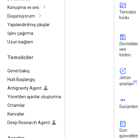
id_card
Konuşma ve ses
Temsilci
Düşünüyorum
kodu
Yapılandırılmış çıkışlar
İşlev çağırma
save
Uzun bağlam
Destekle
veri
türleri
Temsilciler
token_auto
Genel bakış
Jeton
Hızlı Başlangıç
[*]
sınırları
Antigravity Agent
Yönetilen ajanlar oluşturma
123
Ortamlar
Sürümler
Kancalar
calendar_month
Deep Research Agent
Son
güncelle