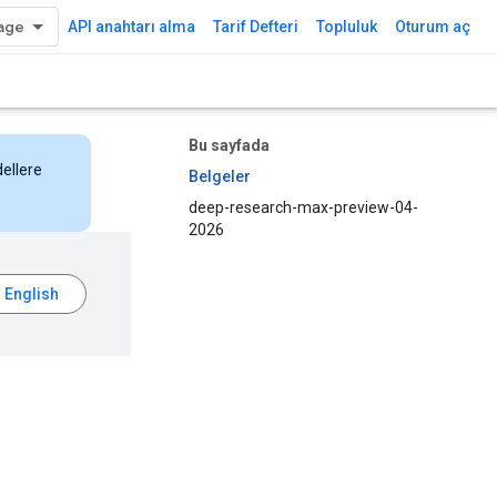
API anahtarı alma
Tarif Defteri
Topluluk
Oturum aç
Bu sayfada
dellere
Belgeler
deep-research-max-preview-04-
2026