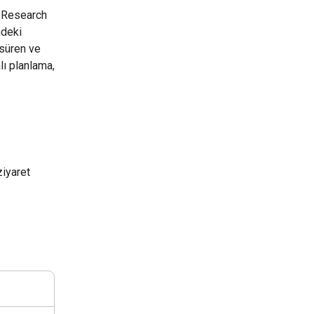
 Research
ndeki
 süren ve
alı planlama,
ziyaret