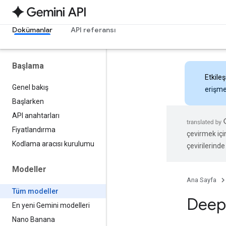
Dokümanlar
API referansı
Başlama
Etkileş
Genel bakış
erişmek
Başlarken
API anahtarları
Fiyatlandırma
çevirmek içi
Kodlama aracısı kurulumu
çevirilerinde 
Modeller
Ana Sayfa
Tüm modeller
Deep
En yeni Gemini modelleri
Nano Banana