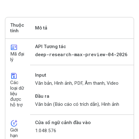
Thuộc
Mô tả
tính
id_card
API Tương tác
Mã đại
deep-research-max-preview-04-2026
lý
save
Input
Các
Văn bản, Hình ảnh, PDF, Âm thanh, Video
loại dữ
liệu
Đầu ra
được
Văn bản (Báo cáo có trích dẫn), Hình ảnh
hỗ trợ
token_auto
Cửa sổ ngữ cảnh đầu vào
Giới
1.048.576
hạn