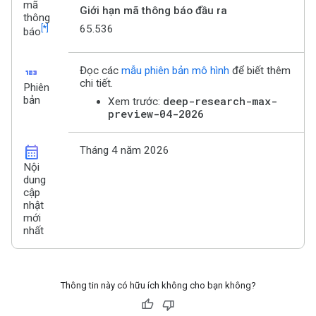
mã
Giới hạn mã thông báo đầu ra
thông
[*]
65.536
báo
123
Đọc các
mẫu phiên bản mô hình
để biết thêm
chi tiết.
Phiên
bản
deep-research-max-
Xem trước:
preview-04-2026
calendar_month
Tháng 4 năm 2026
Nội
dung
cập
nhật
mới
nhất
Thông tin này có hữu ích không cho bạn không?