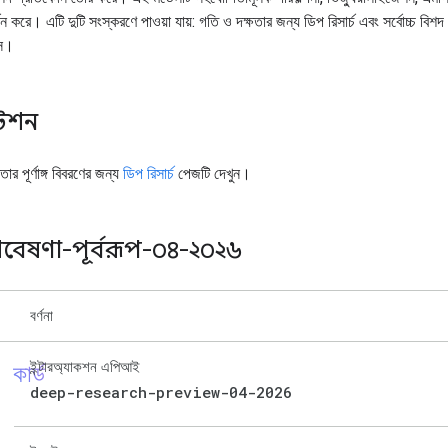
থন করে। এটি দুটি সংস্করণে পাওয়া যায়: গতি ও দক্ষতার জন্য ডিপ রিসার্চ এবং সর্বোচ্চ বিশদ
ক্স।
টেশন
মতার পূর্ণাঙ্গ বিবরণের জন্য
ডিপ রিসার্চ
পেজটি দেখুন।
বেষণা-পূর্বরূপ-০৪-২০২৬
বর্ণনা
কার্ড
ইন্টারঅ্যাকশন এপিআই
deep-research-preview-04-2026