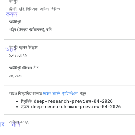
ইনপুট
টেক্সট, ছবি, পিডিএফ, অডিও, ভিডিও
ণ করুন
আউটপুট
পাঠ্য (উদ্ধৃত প্রতিবেদন), ছবি
ন_অটো
ইনপুট প্রসঙ্গ উইন্ডো
১,০৪৮,৫৭৬
আউটপুট টোকেন সীমা
৬৫,৫৩৬
আরও বিস্তারিত জানতে
মডেল ভার্সন প্যাটার্নগুলো
পড়ুন।
deep-research-preview-04-2026
প্রিভিউ:
deep-research-max-preview-04-2026
ম্যাক্স:
্ডার_মাস
এপ্রিল ২০২৬