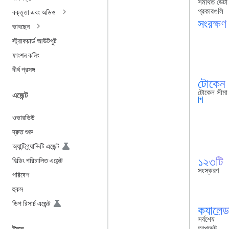
সমর্থিত ডেটা
প্রকারগুলি
বক্তৃতা এবং অডিও
সংরক্ষ
ভাবছেন
স্ট্রাকচার্ড আউটপুট
ফাংশন কলিং
দীর্ঘ প্রসঙ্গ
টোকে
টোকেন সীমা
এজেন্ট
[*]
ওভারভিউ
দ্রুত শুরু
অ্যান্টিগ্র্যাভিটি এজেন্ট
১২৩টি
বিল্ডিং পরিচালিত এজেন্ট
সংস্করণ
পরিবেশ
হুকস
ডিপ রিসার্চ এজেন্ট
ক্যালেন
সর্বশেষ
আপডেট