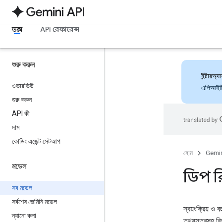
ডক্স
API রেফারেন্স
শুরু করুন
ইন্টারঅ
ওভারভিউ
এপিআইটি 
শুরু করুন
API কী
দাম
কোডিং এজেন্ট সেটআপ
হোম
Gemin
মডেল
ডিপ রিস
সব মডেল
সর্বশেষ জেমিনি মডেল
স্বয়ংক্রিয় ও
ন্যানো কলা
তথ্যসূত্রসহ বি