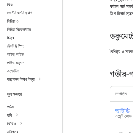
ভিও
ফাইল সার্চ সমর্
জেমিনি অমনি ফ্ল্যাশ
ডিপ রিসার্চ ম্যা
লিরিয়া ৩
লিরিয়া রিয়েলটাইম
ডকুমেন্
চিত্র
টেক্সট টু স্পিচ
বৈশিষ্ট্য ও সক্ষ
লাইভ
,
লাইভ
লাইভ অনুবাদ
এম্বেডিং
গভীর-গ
যন্ত্রমানব নির্মাণ বিদ্যা
সম্পত্তি
মূল ক্ষমতা
পাঠ্য
আইডি_
ছবি
এজেন্ট কোড
ভিডিও
নথিপত্র