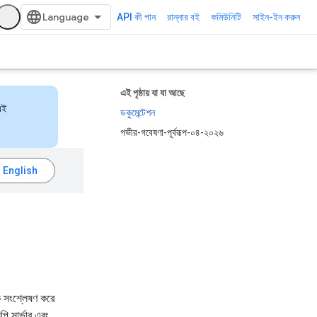
API কী পান
রান্নার বই
কমিউনিটি
সাইন-ইন করুন
এই পৃষ্ঠায় যা যা আছে
এই
ডকুমেন্টেশন
গভীর-গবেষণা-পূর্বরূপ-০৪-২০২৬
কে সংশ্লেষণ করে
ি সার্ভার এবং