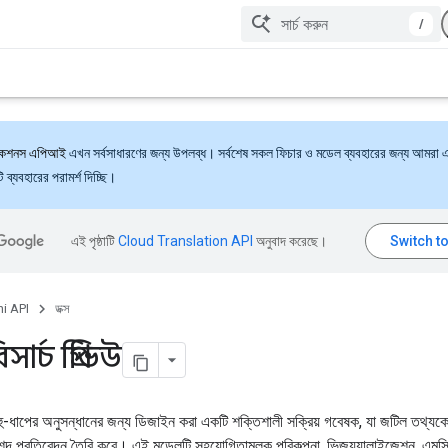
/
্যাকশনস এপিআই
এখন সর্বসাধারণের জন্য উপলব্ধ। সর্বশেষ সকল ফিচার ও মডেল ব্যবহারের জন্য আমরা 
ব্যবহারের পরামর্শ দিচ্ছি।
এই পৃষ্ঠাটি
Cloud Translation API
অনুবাদ করেছে।
i API
ডক্স
ার্চ প্রিভিউ
 বহু-ধাপের অনুসন্ধানের জন্য ডিজাইন করা একটি শক্তিশালী সক্রিয় গবেষক, যা জটিল তথ্য
শদ প্রতিবেদন তৈরি করে। এই মডেলটি সহযোগিতামূলক পরিকল্পনা, ভিজ্যুয়ালাইজেশন, এমসিপ