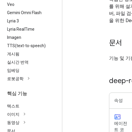
Veo
를 위해 설
Gemini Omni Flash
버, 파일 
을 위한 De
Lyria 3
Lyria Real
Time
Imagen
문서
TTS(
text-to-speech)
게시됨
기능 및 기
실시간 번역
임베딩
로봇공학
deep-r
핵심 기능
속성
텍스트
이미지
id_card
동영상
에이전
트 코
문서