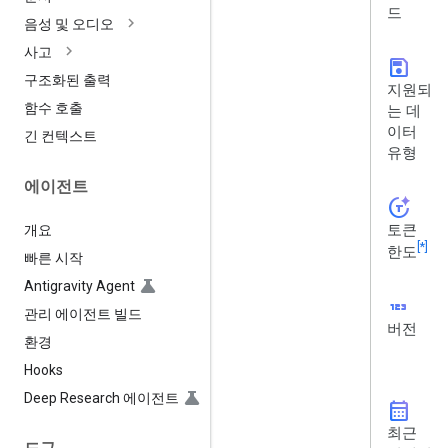
드
음성 및 오디오
사고
save
구조화된 출력
지원되
함수 호출
는 데
이터
긴 컨텍스트
유형
에이전트
token_auto
토큰
개요
[*]
한도
빠른 시작
Antigravity Agent
123
관리 에이전트 빌드
버전
환경
Hooks
Deep Research 에이전트
calendar_month
최근