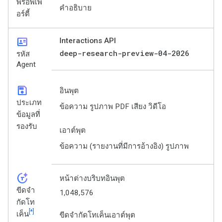
พร็อพเพ
คำอธิบาย
อร์ตี้
id_card
Interactions API
deep-research-preview-04-2026
รหัส
Agent
save
อินพุต
ประเภท
ข้อความ รูปภาพ PDF เสียง วิดีโอ
ข้อมูลที่
รองรับ
เอาต์พุต
ข้อความ (รายงานที่มีการอ้างอิง) รูปภาพ
token_auto
หน้าต่างบริบทอินพุต
ขีดจำ
1,048,576
กัดโท
[*]
เค็น
ขีดจำกัดโทเค็นเอาต์พุต