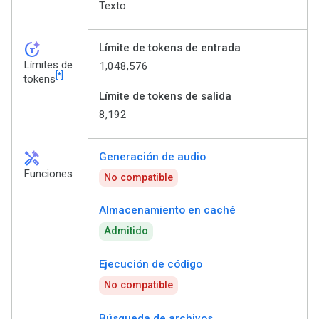
Texto
token_auto
Límite de tokens de entrada
Límites de
1,048,576
[*]
tokens
Límite de tokens de salida
8,192
handyman
Generación de audio
Funciones
No compatible
Almacenamiento en caché
Admitido
Ejecución de código
No compatible
Búsqueda de archivos