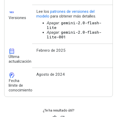
123
Lee los
patrones de versiones del
modelo
para obtener más detalles.
Versiones
gemini-2.0-flash-
Apagar
:
lite
gemini-2.0-flash-
Apagar
:
lite-001
calendar_month
Febrero de 2025
Última
actualización
cognition_2
Agosto de 2024
Fecha
límite de
conocimiento
¿Te ha resultado útil?