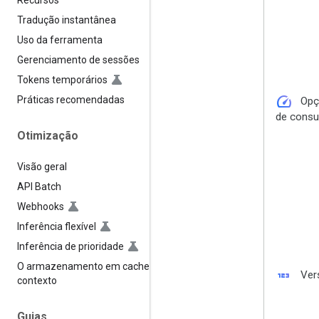
Recursos
Tradução instantânea
Uso da ferramenta
Gerenciamento de sessões
Tokens temporários
speed
Práticas recomendadas
Opç
de cons
Otimização
Visão geral
API Batch
Webhooks
Inferência flexível
Inferência de prioridade
O armazenamento em cache de
123
Ver
contexto
Guias