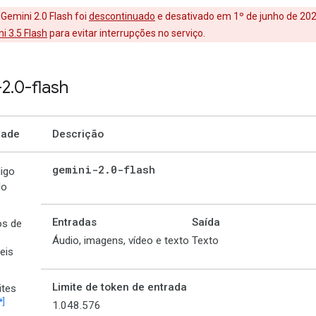
Gemini 2.0 Flash foi
descontinuado
e desativado em 1º de junho de 202
i 3.5 Flash
para evitar interrupções no serviço.
-2
.
0-flash
dade
Descrição
gemini-2
.
0-flash
igo
lo
Entradas
Saída
os de
Áudio, imagens, vídeo e texto
Texto
eis
Limite de token de entrada
ites
*]
1.048.576