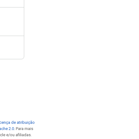
cença de atribuição
ache 2.0
. Para mais
le e/ou afiliadas.