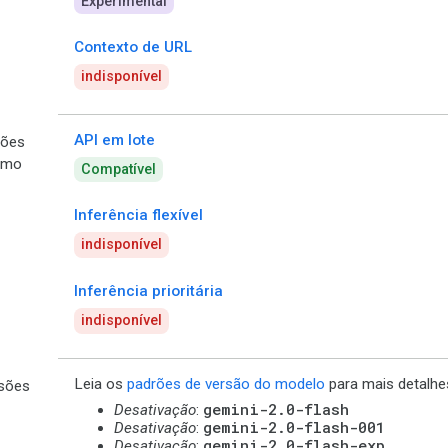
Experimental
Contexto de URL
indisponível
API em lote
ões
umo
Compatível
Inferência flexível
indisponível
Inferência prioritária
indisponível
Leia os
padrões de versão do modelo
para mais detalhe
sões
gemini-2.0-flash
Desativação
:
gemini-2.0-flash-001
Desativação
:
gemini-2.0-flash-exp
Desativação
: