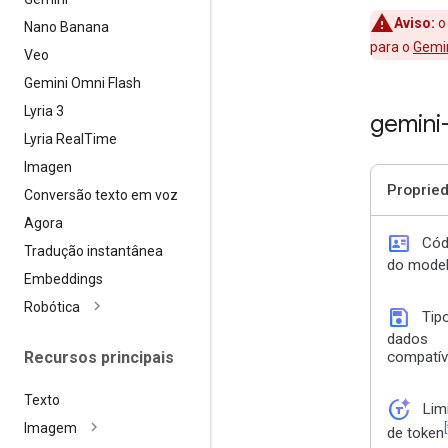
Aviso:
o 
Nano Banana
para o
Gemin
Veo
Gemini Omni Flash
Lyria 3
gemini
Lyria Real
Time
Imagen
Proprie
Conversão texto em voz
Agora
id_card
Cód
Tradução instantânea
do mode
Embeddings
Robótica
save
Tip
dados
Recursos principais
compatív
Texto
token_auto
Lim
[
Imagem
de token