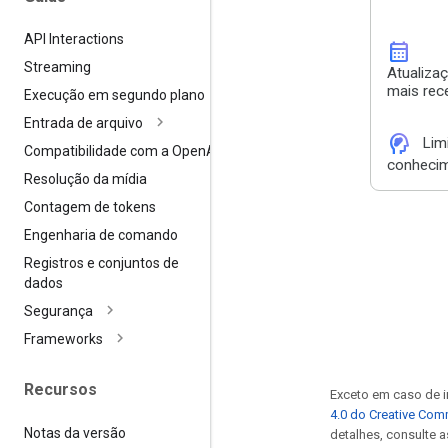
API Interactions
calendar_month
Streaming
Atualiza
mais rec
Execução em segundo plano
Entrada de arquivo
cognition_2
Lim
Compatibilidade com a Open
AI
conheci
Resolução da mídia
Contagem de tokens
Engenharia de comando
Registros e conjuntos de
dados
Segurança
Frameworks
Recursos
Exceto em caso de i
4.0 do Creative Co
Notas da versão
detalhes, consulte 