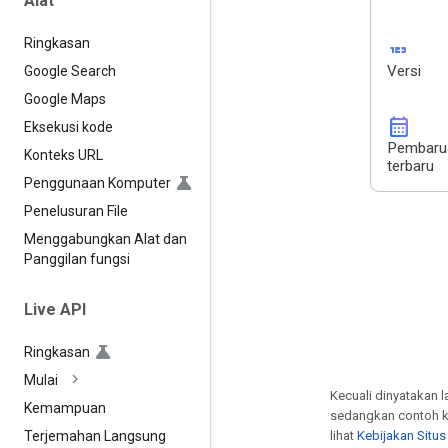
Alat
Ringkasan
123
Versi
Google Search
Google Maps
calendar_month
Eksekusi kode
Pembaru
Konteks URL
terbaru
Penggunaan Komputer
Penelusuran File
Menggabungkan Alat dan
Panggilan fungsi
Live API
Ringkasan
Mulai
Kecuali dinyatakan l
Kemampuan
sedangkan contoh k
lihat
Kebijakan Situ
Terjemahan Langsung