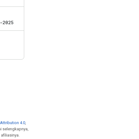
-2025
ttribution 4.0
,
si selengkapnya,
afiliasinya.