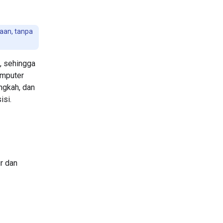
aan, tanpa
, sehingga
omputer
ngkah, dan
isi.
r dan