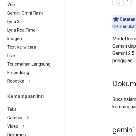
Veo
Gemini Omni Flash
Catatan
Lyria 3
memerlukan 
Lyria Real
Time
Model kema
Imagen
Gemini dap
Text-ke-wicara
Gemini 2.5
Live
pengujian U
Terjemahan Langsung
Embedding
Robotika
Dokum
Kemampuan inti
Buka hala
kemampuan
Teks
Gambar
Video
gemini
Dokumen