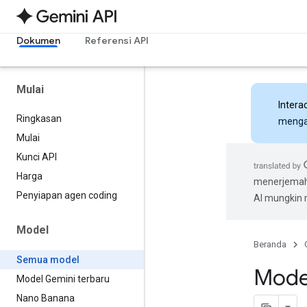
Dokumen
Referensi API
Mulai
Intera
Ringkasan
mengak
Mulai
Kunci API
Harga
menerjemahk
Penyiapan agen coding
AI mungkin
Model
Beranda
Semua model
Mode
Model Gemini terbaru
Nano Banana