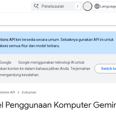
/
ctions API
kini tersedia secara umum. Sebaiknya gunakan API ini untuk
ses semua fitur dan model terbaru.
Google menggunakan teknologi AI untuk
an konten ke dalam bahasa pilihan Anda. Terjemahan
 mengandung kesalahan.
Gemini API
Dokumen
l Penggunaan Komputer Gemin