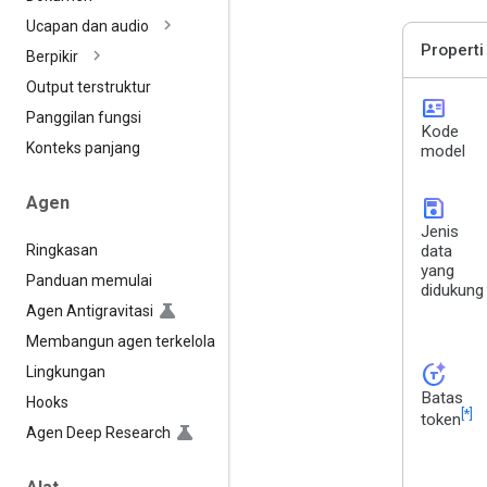
Ucapan dan audio
Properti
Berpikir
Output terstruktur
id_card
Panggilan fungsi
Kode
Konteks panjang
model
Agen
save
Jenis
Ringkasan
data
yang
Panduan memulai
didukung
Agen Antigravitasi
Membangun agen terkelola
token_auto
Lingkungan
Batas
Hooks
[*]
token
Agen Deep Research