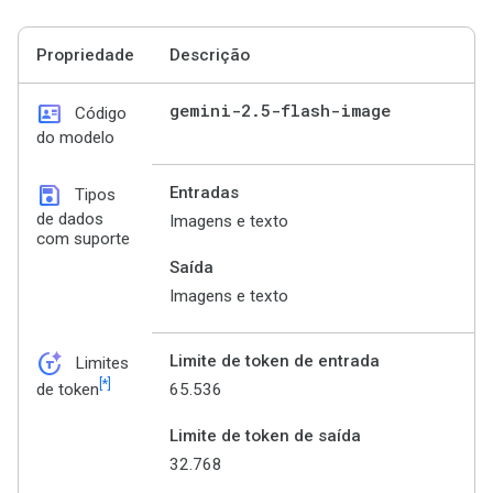
Propriedade
Descrição
id_card
gemini-2
.
5-flash-image
Código
do modelo
save
Entradas
Tipos
de dados
Imagens e texto
com suporte
Saída
Imagens e texto
token_auto
Limite de token de entrada
Limites
[*]
65.536
de token
Limite de token de saída
32.768