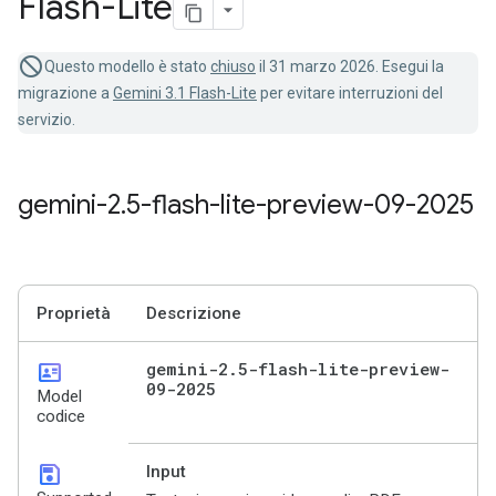
Flash-Lite
Questo modello è stato
chiuso
il 31 marzo 2026. Esegui la
migrazione a
Gemini 3.1 Flash-Lite
per evitare interruzioni del
servizio.
gemini-2
.
5-flash-lite-preview-09-2025
Proprietà
Descrizione
id_card
gemini-2
.
5-flash-lite-preview-
09-2025
Model
codice
save
Input