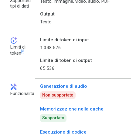
Supported
Testo, immagine, video, audio, PDF
tipi di dati
Output
Testo
token_auto
Limite di token di input
Limiti di
1.048.576
[*]
token
Limite di token di output
65.536
handyman
Generazione di audio
Funzionalità
Non supportato
Memorizzazione nella cache
Supportato
Esecuzione di codice