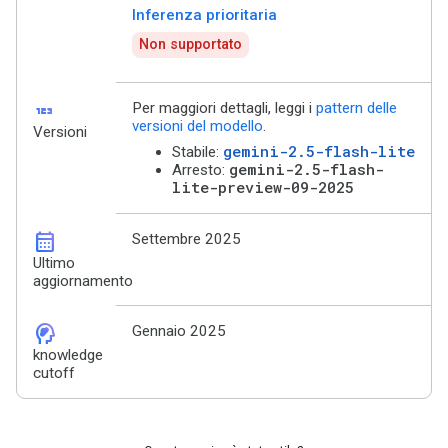
Inferenza prioritaria
Non supportato
123
Per maggiori dettagli, leggi i
pattern delle
versioni del modello
.
Versioni
gemini-2.5-flash-lite
Stabile:
gemini-2.5-flash-
Arresto:
lite-preview-09-2025
calendar_month
Settembre 2025
Ultimo
aggiornamento
cognition_2
Gennaio 2025
knowledge
cutoff