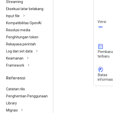
Streaming
Eksekusi latar belakang
Input file
Versi
Kompatibilitas Open
AI
123
Resolusi media
Penghitungan token
Rekayasa perintah
calendar_month
Log dan set data
Pembaru
terbaru
Keamanan
Framework
cognition_2
Batas
Referensi
informas
Catatan rilis
Penghentian Penggunaan
Library
Migrasi