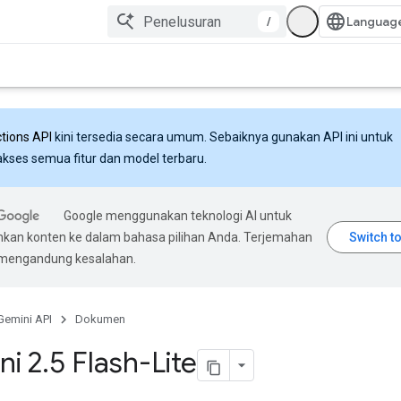
/
ctions API
kini tersedia secara umum. Sebaiknya gunakan API ini untuk
ses semua fitur dan model terbaru.
Google menggunakan teknologi AI untuk
an konten ke dalam bahasa pilihan Anda. Terjemahan
 mengandung kesalahan.
Gemini API
Dokumen
ni 2
.
5 Flash-Lite