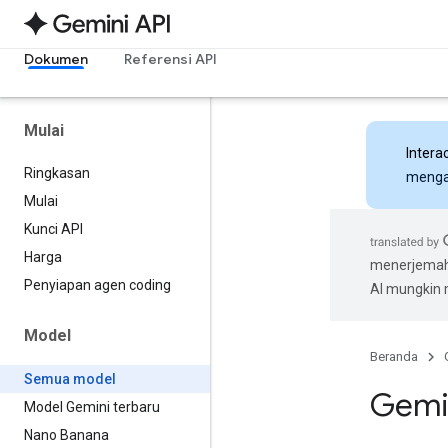
Dokumen
Referensi API
Mulai
Intera
Ringkasan
mengak
Mulai
Kunci API
Harga
menerjemahk
Penyiapan agen coding
AI mungkin
Model
Beranda
Semua model
Gemi
Model Gemini terbaru
Nano Banana