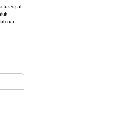
a tercepat
ntuk
latensi
.