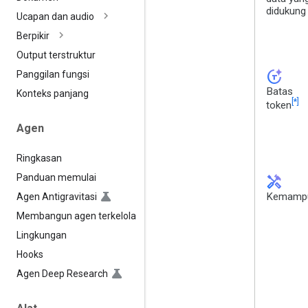
didukung
Ucapan dan audio
Berpikir
Output terstruktur
token_auto
Panggilan fungsi
Batas
Konteks panjang
[*]
token
Agen
Ringkasan
Panduan memulai
handyman
Kemamp
Agen Antigravitasi
Membangun agen terkelola
Lingkungan
Hooks
Agen Deep Research