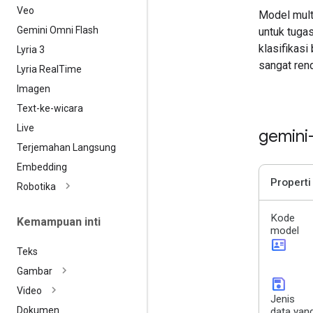
Veo
Model mult
Gemini Omni Flash
untuk tugas
klasifikasi
Lyria 3
sangat ren
Lyria Real
Time
Imagen
Text-ke-wicara
Live
gemini
Terjemahan Langsung
Embedding
Properti
Robotika
Kode
Kemampuan inti
model
id_card
Teks
Gambar
save
Video
Jenis
Dokumen
data yan