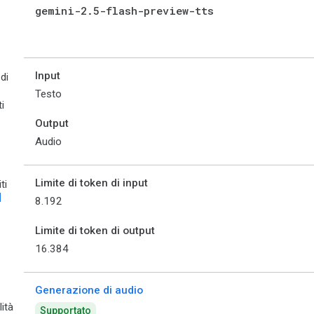
gemini-2
.
5-flash-preview-tts
Input
 di
Testo
i
Output
Audio
Limite di token di input
ti
]
8.192
Limite di token di output
16.384
Generazione di audio
ità
Supportato