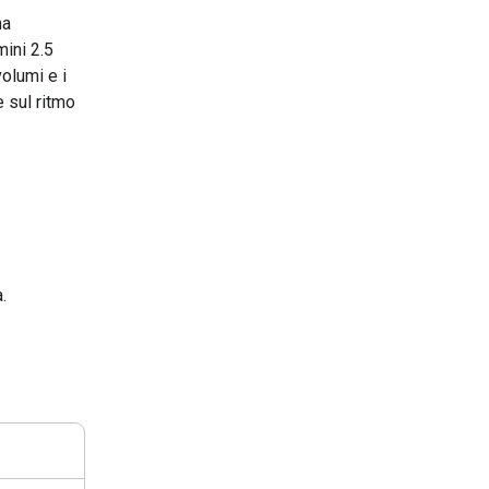
na
ini 2.5
volumi e i
e sul ritmo
.