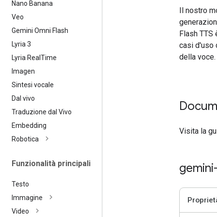
Nano Banana
Il nostro m
Veo
generazion
Gemini Omni Flash
Flash TTS è
Lyria 3
casi d'uso 
della voce.
Lyria Real
Time
Imagen
Sintesi vocale
Dal vivo
Docum
Traduzione dal Vivo
Embedding
Visita la g
Robotica
Funzionalità principali
gemini
Testo
Immagine
Propriet
Video