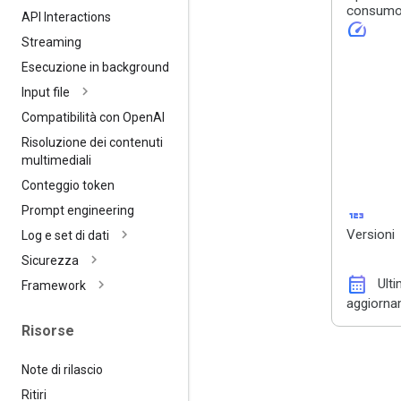
consum
API Interactions
speed
Streaming
Esecuzione in background
Input file
Compatibilità con Open
AI
Risoluzione dei contenuti
multimediali
Conteggio token
123
Prompt engineering
Versioni
Log e set di dati
Sicurezza
calendar_month
Ult
Framework
aggiorn
Risorse
Note di rilascio
Ritiri