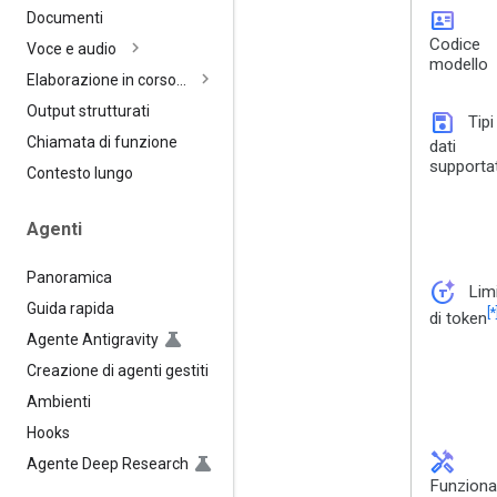
id_card
Documenti
Codice
Voce e audio
modello
Elaborazione in corso…
Output strutturati
save
Tipi
Chiamata di funzione
dati
supportat
Contesto lungo
Agenti
Panoramica
token_auto
Limi
Guida rapida
[*
di token
Agente Antigravity
Creazione di agenti gestiti
Ambienti
Hooks
handyman
Agente Deep Research
Funzional