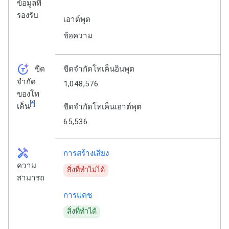
ข้อมูลที่
รองรับ
เอาต์พุต
ข้อความ
token_auto
ขีด
ขีดจำกัดโทเค็นอินพุต
จำกัด
1,048,576
ของโท
[*]
เค็น
ขีดจำกัดโทเค็นเอาต์พุต
65,536
handyman
การสร้างเสียง
ความ
สิ่งที่ทำไม่ได้
สามารถ
การแคช
สิ่งที่ทำได้