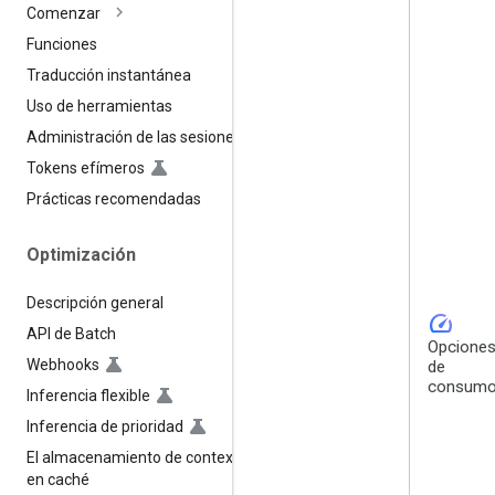
Comenzar
Funciones
Traducción instantánea
Uso de herramientas
Administración de las sesiones
Tokens efímeros
Prácticas recomendadas
Optimización
Descripción general
speed
API de Batch
Opcione
Webhooks
de
consum
Inferencia flexible
Inferencia de prioridad
El almacenamiento de contexto
en caché