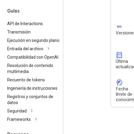
Guías
API de Interactions
123
Transmisión
Versione
Ejecución en segundo plano
Entrada del archivo
calendar_month
Compatibilidad con Open
AI
Última
Resolución de contenido
actualiza
multimedia
Recuento de tokens
cognition_2
Ingeniería de instrucciones
Fecha
límite de
Registros y conjuntos de
conocimi
datos
Seguridad
Frameworks