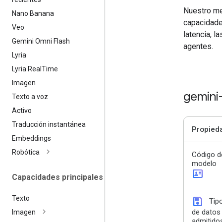
Nuestro me
Nano Banana
capacidades
Veo
latencia, 
Gemini Omni Flash
agentes.
Lyria
Lyria Real
Time
Imagen
gemini
Texto a voz
Activo
Traducción instantánea
Propied
Embeddings
Robótica
Código d
modelo
id_card
Capacidades principales
Texto
save
Tip
de datos
Imagen
admitido