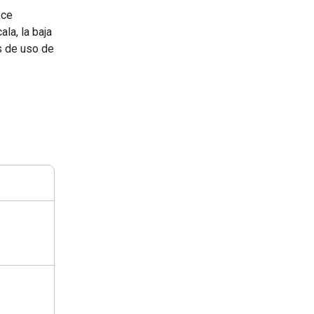
ece
la, la baja
s de uso de