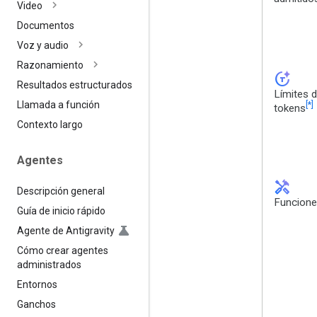
Video
Documentos
Voz y audio
Razonamiento
token_auto
Resultados estructurados
Límites 
[*]
Llamada a función
tokens
Contexto largo
Agentes
handyman
Descripción general
Funcion
Guía de inicio rápido
Agente de Antigravity
Cómo crear agentes
administrados
Entornos
Ganchos