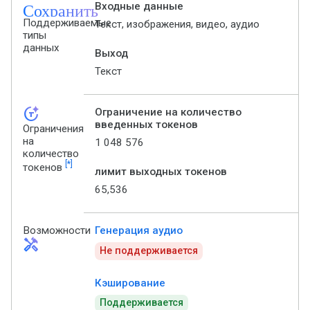
Сохранить
Входные данные
Поддерживаемые
Текст, изображения, видео, аудио
типы
данных
Выход
Текст
token_auto
Ограничение на количество
введенных токенов
Ограничения
на
1 048 576
количество
[*]
токенов
лимит выходных токенов
65,536
Возможности
Генерация аудио
handyman
Не поддерживается
Кэширование
Поддерживается