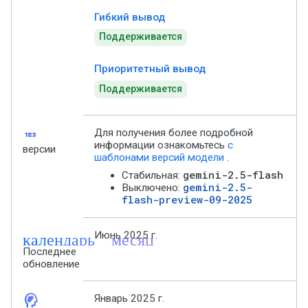
Гибкий вывод
Поддерживается
Приоритетный вывод
Поддерживается
123
Для получения более подробной
информации ознакомьтесь
с
версии
шаблонами версий модели
.
gemini-2.5-flash
Стабильная:
gemini-2.5-
Выключено:
flash-preview-09-2025
календарь_месяц
Июнь 2025 г.
Последнее
обновление
cognition_2
Январь 2025 г.