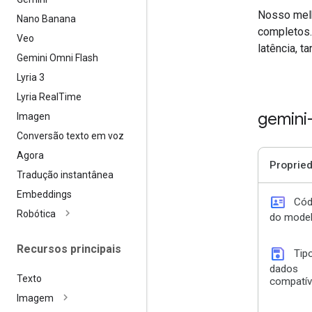
Nosso melh
Nano Banana
completos.
Veo
latência, t
Gemini Omni Flash
Lyria 3
Lyria Real
Time
gemini
Imagen
Conversão texto em voz
Agora
Proprie
Tradução instantânea
Embeddings
id_card
Cód
Robótica
do mode
Recursos principais
save
Tip
dados
Texto
compatív
Imagem