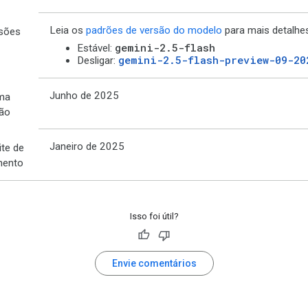
Leia os
padrões de versão do modelo
para mais detalhe
sões
gemini-2.5-flash
Estável:
gemini-2.5-flash-preview-09-20
Desligar:
Junho de 2025
ima
ção
Janeiro de 2025
ite de
mento
Isso foi útil?
Envie comentários