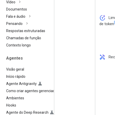
Vídeo
Documentos
token_auto
Fala e áudio
Lim
[
de token
Pensando
Respostas estruturadas
Chamadas de função
Contexto longo
handyman
Rec
Agentes
Visão geral
Início rápido
Agente Antigravity
Como criar agentes gerenciados
Ambientes
Hooks
Agente do Deep Research