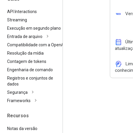
API Interactions
123
Ver
Streaming
Execução em segundo plano
Entrada de arquivo
calendar_month
Últ
Compatibilidade com a Open
AI
atualiza
Resolução da mídia
Contagem de tokens
cognition_2
Lim
Engenharia de comando
conheci
Registros e conjuntos de
dados
Segurança
Frameworks
Recursos
Notas da versão