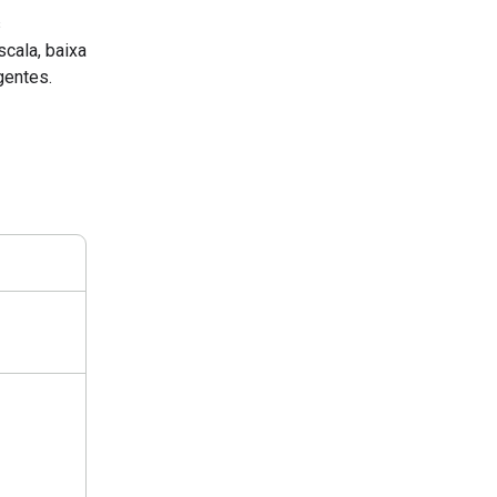
s
cala, baixa
gentes.