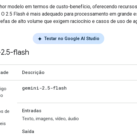
or modelo em termos de custo-benefício, oferecendo recurso
 O 2.5 Flash é mais adequado para processamento em grande es
arefas de alto volume que exigem raciocínio e casos de uso de a
Testar no Google AI Studio
-2
.
5-flash
dade
Descrição
gemini-2
.
5-flash
igo
lo
Entradas
os de
Texto, imagens, vídeo, áudio
eis
Saída