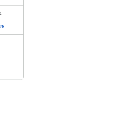
s.
25