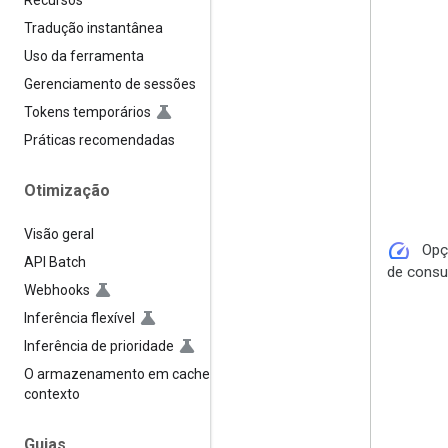
Recursos
Tradução instantânea
Uso da ferramenta
Gerenciamento de sessões
Tokens temporários
Práticas recomendadas
Otimização
Visão geral
speed
Opç
API Batch
de cons
Webhooks
Inferência flexível
Inferência de prioridade
O armazenamento em cache de
contexto
Guias