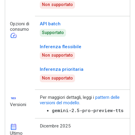
Non supportato
Opzioni di
API batch
consumo
Supportato
speed
Inferenza flessibile
Non supportato
Inferenza prioritaria
Non supportato
123
Per maggiori dettagli, leggi i
pattern delle
versioni del modello
.
Versioni
gemini-2.5-pro-preview-tts
calendar_month
Dicembre 2025
Ultimo