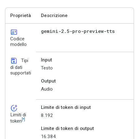
Proprietà
Descrizione
id_card
gemini-2
.
5-pro-preview-tts
Codice
modello
save
Input
Tipi
di dati
Testo
supportati
Output
Audio
token_auto
Limite di token di input
Limiti di
8.192
[*]
token
Limite di token di output
16.384