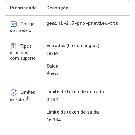
Propriedade
Descrição
id_card
gemini-2
.
5-pro-preview-tts
Código
do modelo
save
Entradas (link em inglês)
Tipos
de dados
Texto
com suporte
Saída
Áudio
token_auto
Limite de token de entrada
Limites
[*]
8.192
de token
Limite de token de saída
16.384