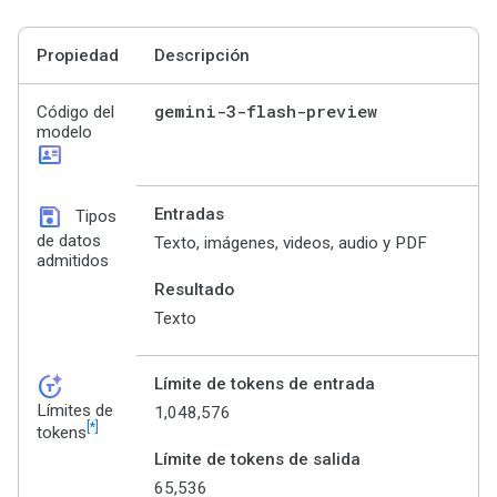
Propiedad
Descripción
gemini-3-flash-preview
Código del
modelo
id_card
save
Entradas
Tipos
de datos
Texto, imágenes, videos, audio y PDF
admitidos
Resultado
Texto
token_auto
Límite de tokens de entrada
Límites de
1,048,576
[*]
tokens
Límite de tokens de salida
65,536