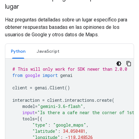
lugar
Haz preguntas detalladas sobre un lugar específico para
obtener respuestas basadas en las opiniones de los
usuarios de Google y otros datos de Maps.
Python
JavaScript
# This will only work for SDK newer than 2.0.0
from
google
import
genai
client
=
genai
.
Client
()
interaction
=
client
.
interactions
.
create
(
model
=
"gemini-3.6-flash"
,
input
=
"Is there a cafe near the corner of 1st 
tools
=
[{
"type"
:
"google_maps"
,
"latitude"
:
34.050481
,
"longitude"
:
-
118.248526