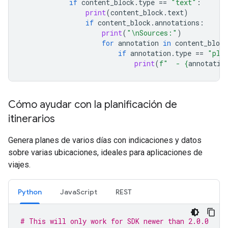
if
content_block
.
type
==
"text"
:
print
(
content_block
.
text
)
if
content_block
.
annotations
:
print
(
"
\n
Sources:"
)
for
annotation
in
content_block
if
annotation
.
type
==
"pla
print
(
f
"  - 
{
annotatio
Cómo ayudar con la planificación de
itinerarios
Genera planes de varios días con indicaciones y datos
sobre varias ubicaciones, ideales para aplicaciones de
viajes.
Python
JavaScript
REST
# This will only work for SDK newer than 2.0.0