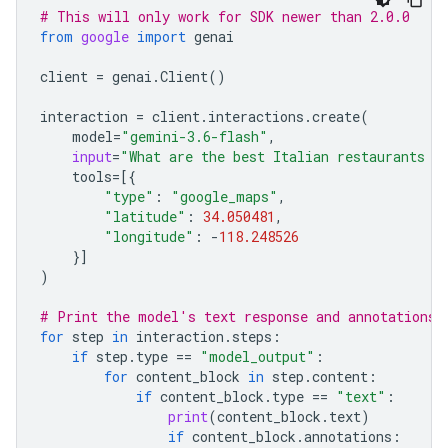
# This will only work for SDK newer than 2.0.0
from
google
import
genai
client
=
genai
.
Client
()
interaction
=
client
.
interactions
.
create
(
model
=
"gemini-3.6-flash"
,
input
=
"What are the best Italian restaurants w
tools
=
[{
"type"
:
"google_maps"
,
"latitude"
:
34.050481
,
"longitude"
:
-
118.248526
}]
)
# Print the model's text response and annotations
for
step
in
interaction
.
steps
:
if
step
.
type
==
"model_output"
:
for
content_block
in
step
.
content
:
if
content_block
.
type
==
"text"
:
print
(
content_block
.
text
)
if
content_block
.
annotations
: