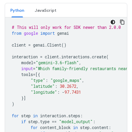
Python
JavaScript
# This will only work for SDK newer than 2.0.0
from
google
import
genai
client
=
genai
.
Client
()
interaction
=
client
.
interactions
.
create
(
model
=
"gemini-3.6-flash"
,
input
=
"Which family-friendly restaurants near 
tools
=
[{
"type"
:
"google_maps"
,
"latitude"
:
30.2672
,
"longitude"
:
-
97.7431
}]
)
for
step
in
interaction
.
steps
:
if
step
.
type
==
"model_output"
:
for
content_block
in
step
.
content
: