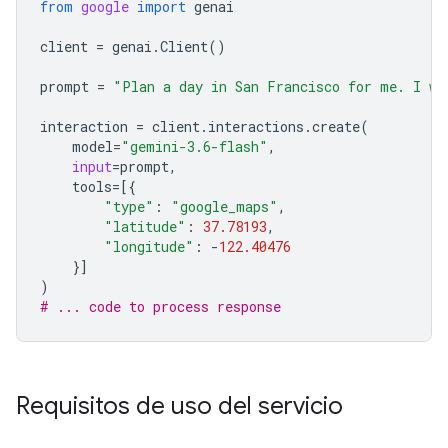
from
google
import
genai
client
=
genai
.
Client
()
prompt
=
"Plan a day in San Francisco for me. I wa
interaction
=
client
.
interactions
.
create
(
model
=
"gemini-3.6-flash"
,
input
=
prompt
,
tools
=
[{
"type"
:
"google_maps"
,
"latitude"
:
37.78193
,
"longitude"
:
-
122.40476
}]
)
# ... code to process response
Requisitos de uso del servicio