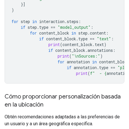
}]
)
for
step
in
interaction
.
steps
:
if
step
.
type
==
"model_output"
:
for
content_block
in
step
.
content
:
if
content_block
.
type
==
"text"
:
print
(
content_block
.
text
)
if
content_block
.
annotations
:
print
(
"
\n
Sources:"
)
for
annotation
in
content_block
if
annotation
.
type
==
"pla
print
(
f
"  - 
{
annotatio
Cómo proporcionar personalización basada
en la ubicación
Obtén recomendaciones adaptadas a las preferencias de
un usuario y a un área geográfica específica.