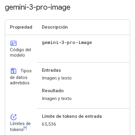
gemini-3-pro-image
Propiedad
Descripción
id_card
gemini-3-pro-image
Código del
modelo
save
Entradas
Tipos
de datos
Imagen y texto
admitidos
Resultado
Imagen y texto
token_auto
Límite de tokens de entrada
Límites de
65,536
[*]
tokens