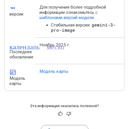
123
Для получения более подробной
информации ознакомьтесь
с
версии
шаблонами версий модели
.
gemini-3-
Стабильная версия:
pro-image
календарь_месяц
Ноябрь 2025 г.
Последнее
обновление
id_card
Модель карты
Модель
карты
Эта информация оказалась полезной?