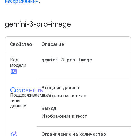
изображений»
.
gemini-3-pro-image
Свойство
Описание
gemini-3-pro-image
Код
модели
id_card
Сохранить
Входные данные
Поддерживаемые
Изображение и текст
типы
данных
Выход
Изображение и текст
token_auto
Ограничение на количество