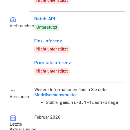
Nicht unterstützt
speed
Batch-API
Verbrauchsoptionen
Unterstützt
Flex-Inferenz
Nicht unterstützt
Prioritätsinferenz
Nicht unterstützt
123
Weitere Informationen finden Sie unter
Modellversionsmuster
.
Versionen
gemini-3.1-flash-image
Stable:
calendar_month
Februar 2026
Letzte
Aktualisierung