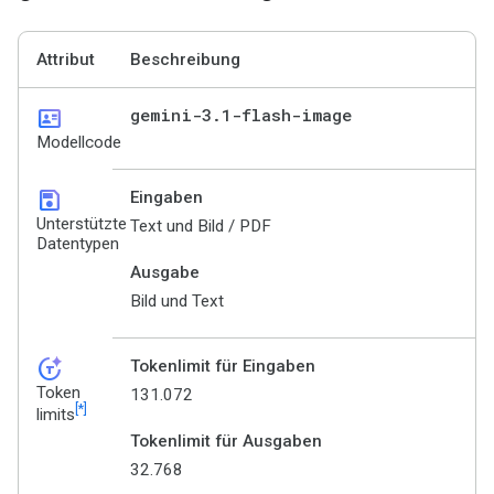
Attribut
Beschreibung
id_card
gemini-3
.
1-flash-image
Modellcode
save
Eingaben
Unterstützte
Text und Bild / PDF
Datentypen
Ausgabe
Bild und Text
token_auto
Tokenlimit für Eingaben
Token
131.072
[*]
limits
Tokenlimit für Ausgaben
32.768