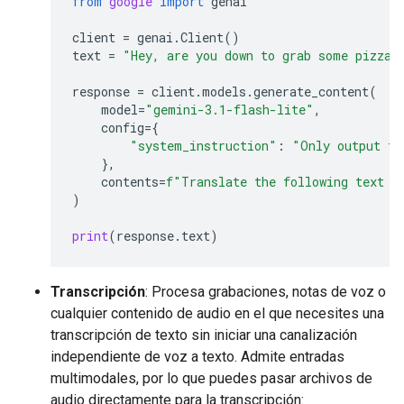
from
google
import
genai
client
=
genai
.
Client
()
text
=
"Hey, are you down to grab some pizza 
response
=
client
.
models
.
generate_content
(
model
=
"gemini-3.1-flash-lite"
,
config
=
{
"system_instruction"
:
"Only output th
},
contents
=
f
"Translate the following text t
)
print
(
response
.
text
)
Transcripción
: Procesa grabaciones, notas de voz o
cualquier contenido de audio en el que necesites una
transcripción de texto sin iniciar una canalización
independiente de voz a texto. Admite entradas
multimodales, por lo que puedes pasar archivos de
audio directamente para la transcripción: