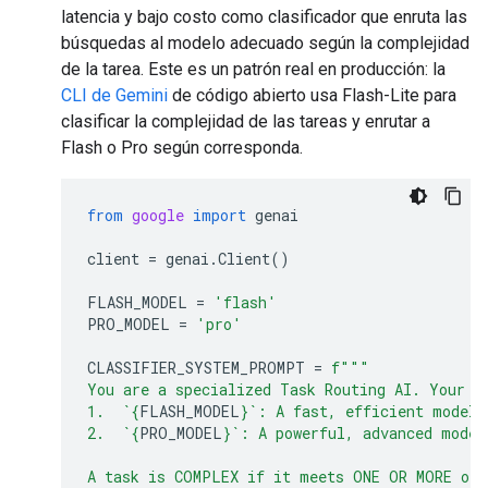
latencia y bajo costo como clasificador que enruta las
búsquedas al modelo adecuado según la complejidad
de la tarea. Este es un patrón real en producción: la
CLI de Gemini
de código abierto usa Flash-Lite para
clasificar la complejidad de las tareas y enrutar a
Flash o Pro según corresponda.
from
google
import
genai
client
=
genai
.
Client
()
FLASH_MODEL
=
'flash'
PRO_MODEL
=
'pro'
CLASSIFIER_SYSTEM_PROMPT
=
f
"""
You are a specialized Task Routing AI. Your s
1.  `
{
FLASH_MODEL
}
`: A fast, efficient model 
2.  `
{
PRO_MODEL
}
`: A powerful, advanced model
A task is COMPLEX if it meets ONE OR MORE of 