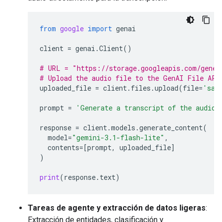
from
google
import
genai
client
=
genai
.
Client
()
# URL = "https://storage.googleapis.com/gener
# Upload the audio file to the GenAI File API
uploaded_file
=
client
.
files
.
upload
(
file
=
'sam
prompt
=
'Generate a transcript of the audio.
response
=
client
.
models
.
generate_content
(
model
=
"gemini-3.1-flash-lite"
,
contents
=
[
prompt
,
uploaded_file
]
)
print
(
response
.
text
)
Tareas de agente y extracción de datos ligeras
:
Extracción de entidades, clasificación y