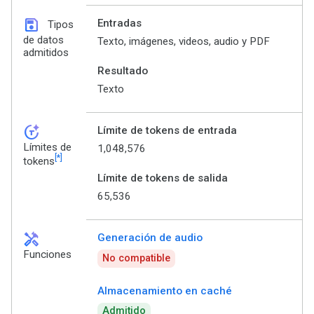
save
Entradas
Tipos
de datos
Texto, imágenes, videos, audio y PDF
admitidos
Resultado
Texto
token_auto
Límite de tokens de entrada
Límites de
1,048,576
[*]
tokens
Límite de tokens de salida
65,536
handyman
Generación de audio
Funciones
No compatible
Almacenamiento en caché
Admitido