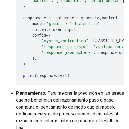
"required"
:
[
"reasoning"
,
"model_choice"
]
}
response
=
client
.
models
.
generate_content
(
model
=
"gemini-3.1-flash-lite"
,
contents
=
user_input
,
config
=
{
"system_instruction"
:
CLASSIFIER_SYS
"response_mime_type"
:
"application/js
"response_json_schema"
:
response_sche
},
)
print
(
response
.
text
)
Pensamiento
: Para mejorar la precisión en las tareas
que se benefician del razonamiento paso a paso,
configura el pensamiento de modo que el modelo
dedique recursos de procesamiento adicionales al
razonamiento interno antes de producir el resultado
final: