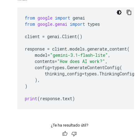
from
google
import
genai
from
google.genai
import
types
client
=
genai
.
Client
()
response
=
client
.
models
.
generate_content
(
model
=
"gemini-3.1-flash-lite"
,
contents
=
"How does AI work?"
,
config
=
types
.
GenerateContentConfig
(
thinking_config
=
types
.
ThinkingConfig
(
),
)
print
(
response
.
text
)
¿Te ha resultado útil?