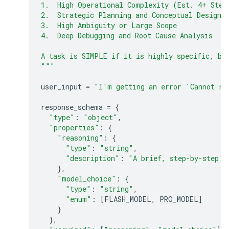
1.  High Operational Complexity (Est. 4+ Step
2.  Strategic Planning and Conceptual Design
3.  High Ambiguity or Large Scope
4.  Deep Debugging and Root Cause Analysis
A task is SIMPLE if it is highly specific, bo
"""
user_input
=
"I'm getting an error 'Cannot re
response_schema
=
{
"type"
:
"object"
,
"properties"
:
{
"reasoning"
:
{
"type"
:
"string"
,
"description"
:
"A brief, step-by-step e
},
"model_choice"
:
{
"type"
:
"string"
,
"enum"
:
[
FLASH_MODEL
,
PRO_MODEL
]
}
},