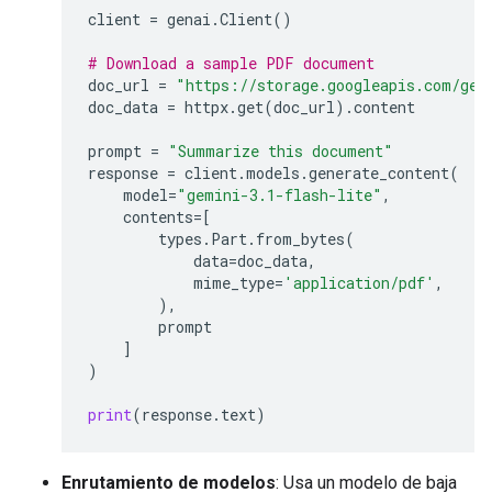
client
=
genai
.
Client
()
# Download a sample PDF document
doc_url
=
"https://storage.googleapis.com/gen
doc_data
=
httpx
.
get
(
doc_url
)
.
content
prompt
=
"Summarize this document"
response
=
client
.
models
.
generate_content
(
model
=
"gemini-3.1-flash-lite"
,
contents
=
[
types
.
Part
.
from_bytes
(
data
=
doc_data
,
mime_type
=
'application/pdf'
,
),
prompt
]
)
print
(
response
.
text
)
Enrutamiento de modelos
: Usa un modelo de baja