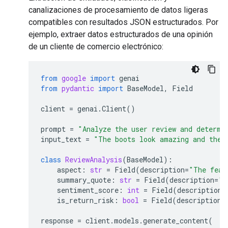
canalizaciones de procesamiento de datos ligeras
compatibles con resultados JSON estructurados. Por
ejemplo, extraer datos estructurados de una opinión
de un cliente de comercio electrónico:
from
google
import
genai
from
pydantic
import
BaseModel
,
Field
client
=
genai
.
Client
()
prompt
=
"Analyze the user review and determi
input_text
=
"The boots look amazing and the 
class
ReviewAnalysis
(
BaseModel
):
aspect
:
str
=
Field
(
description
=
"The feat
summary_quote
:
str
=
Field
(
description
=
"T
sentiment_score
:
int
=
Field
(
description
=
is_return_risk
:
bool
=
Field
(
description
=
response
=
client
.
models
.
generate_content
(