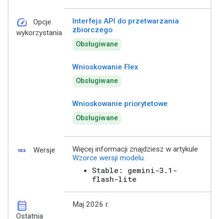
speed
Interfejs API do przetwarzania
Opcje
zbiorczego
wykorzystania
Obsługiwane
Wnioskowanie Flex
Obsługiwane
Wnioskowanie priorytetowe
Obsługiwane
123
Więcej informacji znajdziesz w artykule
Wersje
Wzorce wersji modelu
.
Stable: gemini-3.1-
flash-lite
calendar_month
Maj 2026 r.
Ostatnia