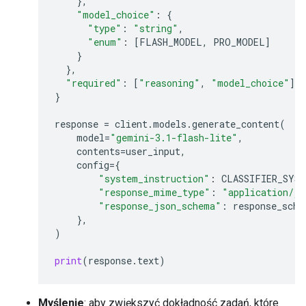
},
"model_choice"
:
{
"type"
:
"string"
,
"enum"
:
[
FLASH_MODEL
,
PRO_MODEL
]
}
},
"required"
:
[
"reasoning"
,
"model_choice"
]
}
response
=
client
.
models
.
generate_content
(
model
=
"gemini-3.1-flash-lite"
,
contents
=
user_input
,
config
=
{
"system_instruction"
:
CLASSIFIER_SYS
"response_mime_type"
:
"application/js
"response_json_schema"
:
response_sche
},
)
print
(
response
.
text
)
Myślenie
: aby zwiększyć dokładność zadań, które