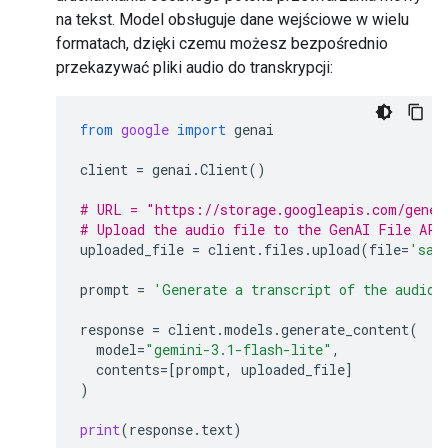
na tekst. Model obsługuje dane wejściowe w wielu
formatach, dzięki czemu możesz bezpośrednio
przekazywać pliki audio do transkrypcji:
from
google
import
genai
client
=
genai
.
Client
()
# URL = "https://storage.googleapis.com/gener
# Upload the audio file to the GenAI File API
uploaded_file
=
client
.
files
.
upload
(
file
=
'sam
prompt
=
'Generate a transcript of the audio.
response
=
client
.
models
.
generate_content
(
model
=
"gemini-3.1-flash-lite"
,
contents
=
[
prompt
,
uploaded_file
]
)
print
(
response
.
text
)