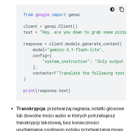
from
google
import
genai
client
=
genai
.
Client
()
text
=
"Hey, are you down to grab some pizza 
response
=
client
.
models
.
generate_content
(
model
=
"gemini-3.1-flash-lite"
,
config
=
{
"system_instruction"
:
"Only output th
},
contents
=
f
"Translate the following text t
)
print
(
response
.
text
)
Transkrypcja
: przetwarzaj nagrania, notatki głosowe
lub dowolne treści audio w których potrzebujesz
transkrypcji tekstowej, bez konieczności
uruchamiania osobnego potoku przetwarzania mowy