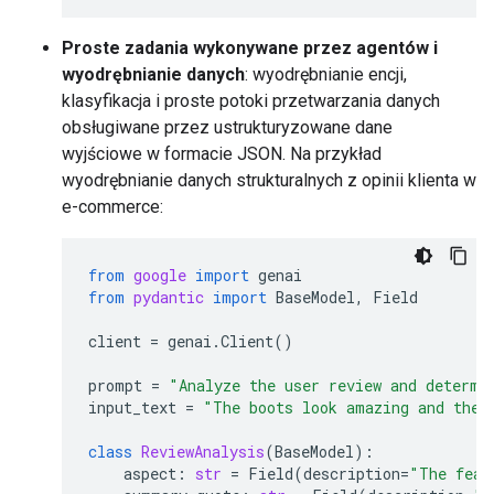
Proste zadania wykonywane przez agentów i
wyodrębnianie danych
: wyodrębnianie encji,
klasyfikacja i proste potoki przetwarzania danych
obsługiwane przez ustrukturyzowane dane
wyjściowe w formacie JSON. Na przykład
wyodrębnianie danych strukturalnych z opinii klienta w
e-commerce:
from
google
import
genai
from
pydantic
import
BaseModel
,
Field
client
=
genai
.
Client
()
prompt
=
"Analyze the user review and determi
input_text
=
"The boots look amazing and the 
class
ReviewAnalysis
(
BaseModel
):
aspect
:
str
=
Field
(
description
=
"The feat