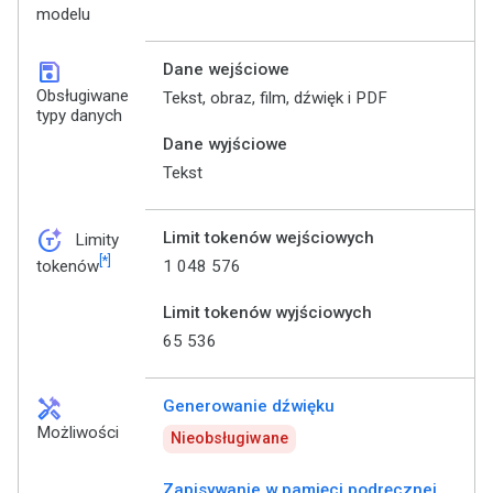
modelu
save
Dane wejściowe
Obsługiwane
Tekst, obraz, film, dźwięk i PDF
typy danych
Dane wyjściowe
Tekst
token_auto
Limit tokenów wejściowych
Limity
[*]
1 048 576
tokenów
Limit tokenów wyjściowych
65 536
handyman
Generowanie dźwięku
Możliwości
Nieobsługiwane
Zapisywanie w pamięci podręcznej