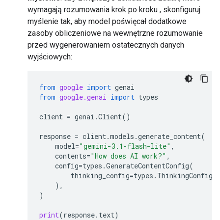
wymagają rozumowania krok po kroku , skonfiguruj
myślenie tak, aby model poświęcał dodatkowe
zasoby obliczeniowe na wewnętrzne rozumowanie
przed wygenerowaniem ostatecznych danych
wyjściowych:
from
google
import
genai
from
google.genai
import
types
client
=
genai
.
Client
()
response
=
client
.
models
.
generate_content
(
model
=
"gemini-3.1-flash-lite"
,
contents
=
"How does AI work?"
,
config
=
types
.
GenerateContentConfig
(
thinking_config
=
types
.
ThinkingConfig
(
),
)
print
(
response
.
text
)