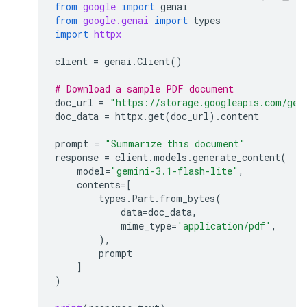
from
google
import
genai
from
google.genai
import
types
import
httpx
client
=
genai
.
Client
()
# Download a sample PDF document
doc_url
=
"https://storage.googleapis.com/gen
doc_data
=
httpx
.
get
(
doc_url
)
.
content
prompt
=
"Summarize this document"
response
=
client
.
models
.
generate_content
(
model
=
"gemini-3.1-flash-lite"
,
contents
=
[
types
.
Part
.
from_bytes
(
data
=
doc_data
,
mime_type
=
'application/pdf'
,
),
prompt
]
)