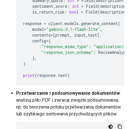
summary_quote
:
str
=
Field
(
description
=
"T
sentiment_score
:
int
=
Field
(
description
=
is_return_risk
:
bool
=
Field
(
description
=
response
=
client
.
models
.
generate_content
(
model
=
"gemini-3.1-flash-lite"
,
contents
=
[
prompt
,
input_text
],
config
=
{
"response_mime_type"
:
"application/js
"response_json_schema"
:
ReviewAnalysi
},
)
print
(
response
.
text
)
Przetwarzanie i podsumowywanie dokumentów
:
analizuj pliki PDF i zwracaj zwięzłe podsumowania,
np. do tworzenia potoku przetwarzania dokumentów
lub szybkiego sortowania przychodzących plików: