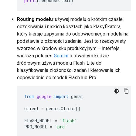
print
(
response
.
text
)
Routing modelu
: używaj modelu o krótkim czasie
oczekiwania i niskich kosztach jako klasyfikatora,
który kieruje zapytania do odpowiedniego modelu na
podstawie złożoności zadania. Jest to rzeczywisty
wzorzec w środowisku produkcyjnym – interfejs
wiersza poleceń
Gemini
o otwartym kodzie
źródłowym używa modelu Flash-Lite do
klasyfikowania złożoności zadań i kierowania ich
odpowiednio do modeli Flash lub Pro.
from
google
import
genai
client
=
genai
.
Client
()
FLASH_MODEL
=
'flash'
PRO_MODEL
=
'pro'