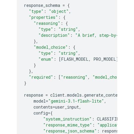
response_schema
=
{
"type"
:
"object"
,
"properties"
:
{
"reasoning"
:
{
"type"
:
"string"
,
"description"
:
"A brief, step-by-step e
},
"model_choice"
:
{
"type"
:
"string"
,
"enum"
:
[
FLASH_MODEL
,
PRO_MODEL
]
}
},
"required"
:
[
"reasoning"
,
"model_choice"
]
}
response
=
client
.
models
.
generate_content
(
model
=
"gemini-3.1-flash-lite"
,
contents
=
user_input
,
config
=
{
"system_instruction"
:
CLASSIFIER_SYS
"response_mime_type"
:
"application/js
"response_json_schema"
:
response_sche