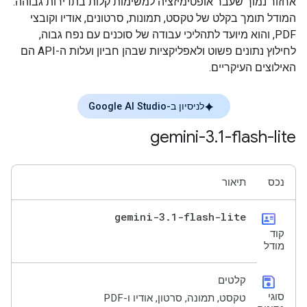
אחזור נמוך שעבר אופטימיזציה למשימות קלות בתדירות גבוהה.
המודל תומך בקלט של טקסט, תמונות, סרטונים, אודיו וקובצי
PDF, והוא מיועד לתהליכי עבודה של סוכנים עם נפח גבוה,
לחילוץ נתונים פשוט ולאפליקציות שבהן חביון ועלות ה-API הם
האילוצים העיקריים.
לניסיון ב-Google AI Studio
gemini-3
.
1-flash-lite
נכס
תיאור
gemini-3
.
1-flash-lite
id_card
קוד
מודל
save
קלטים
סוגי
טקסט, תמונה, סרטון, אודיו ו-PDF