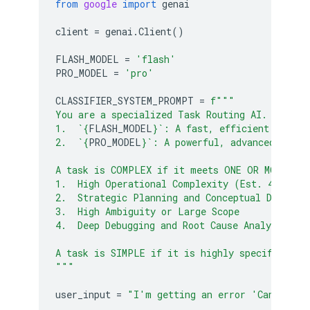
from
google
import
genai
client
=
genai
.
Client
()
FLASH_MODEL
=
'flash'
PRO_MODEL
=
'pro'
CLASSIFIER_SYSTEM_PROMPT
=
f
"""
You are a specialized Task Routing AI. Your s
1.  `
{
FLASH_MODEL
}
`: A fast, efficient model 
2.  `
{
PRO_MODEL
}
`: A powerful, advanced model
A task is COMPLEX if it meets ONE OR MORE of 
1.  High Operational Complexity (Est. 4+ Step
2.  Strategic Planning and Conceptual Design
3.  High Ambiguity or Large Scope
4.  Deep Debugging and Root Cause Analysis
A task is SIMPLE if it is highly specific, bo
"""
user_input
=
"I'm getting an error 'Cannot re