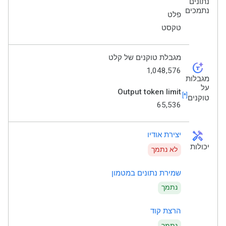
נתונים
נתמכים
פלט
טקסט
מגבלת טוקנים של קלט
token_auto
1,048,576
מגבלות
על
Output token limit
[*]
טוקנים
65,536
handyman
יצירת אודיו
יכולות
לא נתמך
שמירת נתונים במטמון
נתמך
הרצת קוד
נתמך