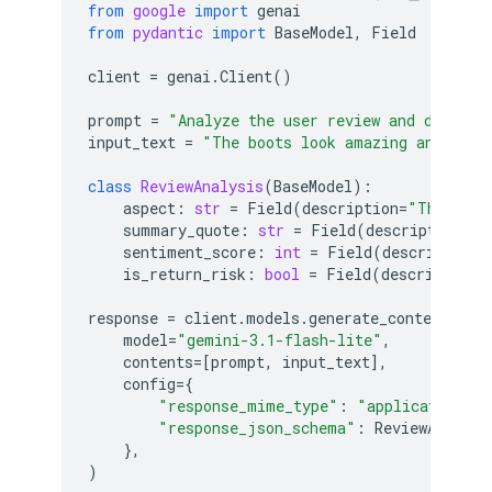
from
google
import
genai
from
pydantic
import
BaseModel
,
Field
client
=
genai
.
Client
()
prompt
=
"Analyze the user review and determi
input_text
=
"The boots look amazing and the 
class
ReviewAnalysis
(
BaseModel
):
aspect
:
str
=
Field
(
description
=
"The feat
summary_quote
:
str
=
Field
(
description
=
"T
sentiment_score
:
int
=
Field
(
description
=
is_return_risk
:
bool
=
Field
(
description
=
response
=
client
.
models
.
generate_content
(
model
=
"gemini-3.1-flash-lite"
,
contents
=
[
prompt
,
input_text
],
config
=
{
"response_mime_type"
:
"application/js
"response_json_schema"
:
ReviewAnalysi
},
)