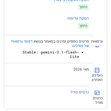
נתמך
הסקת עדיפות
נתמך
גרסאות
פרטים נוספים זמינים במאמר בנושא
דפוסי גרסאות
123
של מודלים
.
Stable: gemini-3.1-flash-
lite
calendar_month
מאי 2026
העדכון
האחרון
id_card
כרטיס מודל
כרטיס
מודל