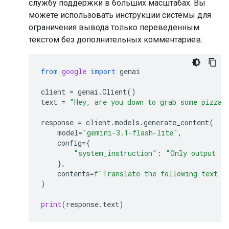
службу поддержки в больших масштабах. Вы
можете использовать инструкции системы для
ограничения вывода только переведенным
текстом без дополнительных комментариев:
from
google
import
genai
client
=
genai
.
Client
()
text
=
"Hey, are you down to grab some pizza 
response
=
client
.
models
.
generate_content
(
model
=
"gemini-3.1-flash-lite"
,
config
=
{
"system_instruction"
:
"Only output th
},
contents
=
f
"Translate the following text t
)
print
(
response
.
text
)