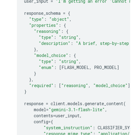
user_input
=
"I'm getting an error 'Cannot re
response_schema
=
{
"type"
:
"object"
,
"properties"
:
{
"reasoning"
:
{
"type"
:
"string"
,
"description"
:
"A brief, step-by-step e
},
"model_choice"
:
{
"type"
:
"string"
,
"enum"
:
[
FLASH_MODEL
,
PRO_MODEL
]
}
},
"required"
:
[
"reasoning"
,
"model_choice"
]
}
response
=
client
.
models
.
generate_content
(
model
=
"gemini-3.1-flash-lite"
,
contents
=
user_input
,
config
=
{
"system_instruction"
:
CLASSIFIER_SYS
"response_mime_type"
:
"application/js