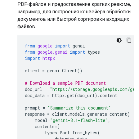
PDF-файлов и предоставление кратких резюме,
например, для построения конвейера обработки
документов или быстрой сортировки входящих
файлов.
from
google
import
genai
from
google.genai
import
types
import
httpx
client
=
genai
.
Client
()
# Download a sample PDF document
doc_url
=
"https://storage.googleapis.com/gen
doc_data
=
httpx
.
get
(
doc_url
)
.
content
prompt
=
"Summarize this document"
response
=
client
.
models
.
generate_content
(
model
=
"gemini-3.1-flash-lite"
,
contents
=
[
types
.
Part
.
from_bytes
(
data
=
doc_data
,