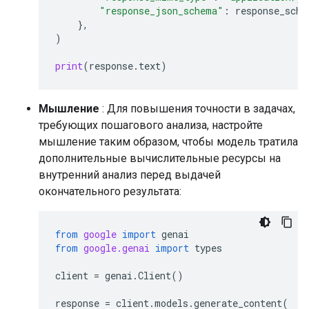
"response_json_schema"
:
response_sche
},
)
print
(
response
.
text
)
Мышление
: Для повышения точности в задачах,
требующих пошагового анализа, настройте
мышление таким образом, чтобы модель тратила
дополнительные вычислительные ресурсы на
внутренний анализ перед выдачей
окончательного результата:
from
google
import
genai
from
google.genai
import
types
client
=
genai
.
Client
()
response
=
client
.
models
.
generate_content
(