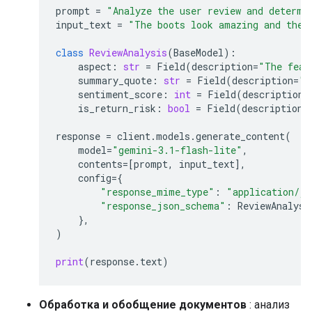
prompt
=
"Analyze the user review and determi
input_text
=
"The boots look amazing and the 
class
ReviewAnalysis
(
BaseModel
):
aspect
:
str
=
Field
(
description
=
"The feat
summary_quote
:
str
=
Field
(
description
=
"T
sentiment_score
:
int
=
Field
(
description
=
is_return_risk
:
bool
=
Field
(
description
=
response
=
client
.
models
.
generate_content
(
model
=
"gemini-3.1-flash-lite"
,
contents
=
[
prompt
,
input_text
],
config
=
{
"response_mime_type"
:
"application/js
"response_json_schema"
:
ReviewAnalysi
},
)
print
(
response
.
text
)
Обработка и обобщение документов
: анализ