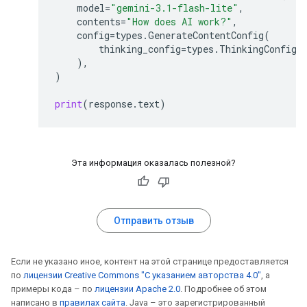
model
=
"gemini-3.1-flash-lite"
,
contents
=
"How does AI work?"
,
config
=
types
.
GenerateContentConfig
(
thinking_config
=
types
.
ThinkingConfig
(
),
)
print
(
response
.
text
)
Эта информация оказалась полезной?
Отправить отзыв
Если не указано иное, контент на этой странице предоставляется
по
лицензии Creative Commons "С указанием авторства 4.0"
, а
примеры кода – по
лицензии Apache 2.0
. Подробнее об этом
написано в
правилах сайта
. Java – это зарегистрированный