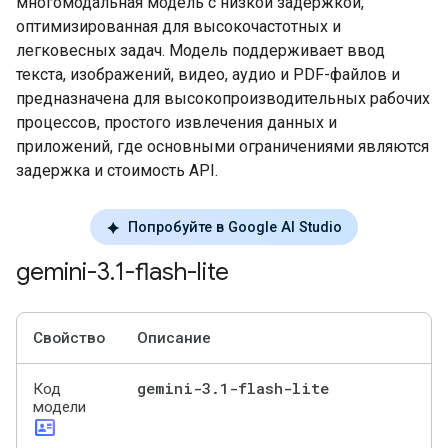
многомодальная модель с низкой задержкой,
оптимизированная для высокочастотных и
легковесных задач. Модель поддерживает ввод
текста, изображений, видео, аудио и PDF-файлов и
предназначена для высокопроизводительных рабочих
процессов, простого извлечения данных и
приложений, где основными ограничениями являются
задержка и стоимость API.
Попробуйте в Google AI Studio
gemini-3
.
1-flash-lite
Свойство
Описание
gemini-3
.
1-flash-lite
Код
модели
id_card