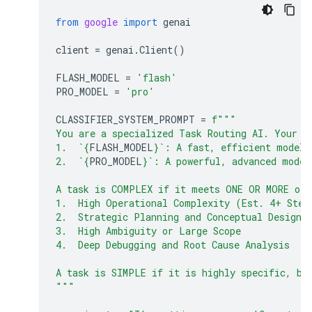
from
google
import
genai
client
=
genai
.
Client
()
FLASH_MODEL
=
'flash'
PRO_MODEL
=
'pro'
CLASSIFIER_SYSTEM_PROMPT
=
f
"""
You are a specialized Task Routing AI. Your s
1.  `
{
FLASH_MODEL
}
`: A fast, efficient model 
2.  `
{
PRO_MODEL
}
`: A powerful, advanced model
A task is COMPLEX if it meets ONE OR MORE of 
1.  High Operational Complexity (Est. 4+ Step
2.  Strategic Planning and Conceptual Design
3.  High Ambiguity or Large Scope
4.  Deep Debugging and Root Cause Analysis
A task is SIMPLE if it is highly specific, bo
"""