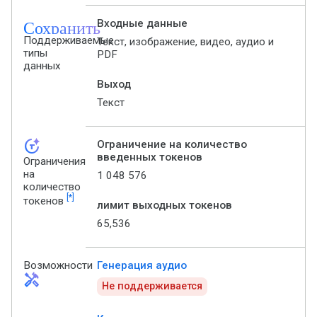
Сохранить
Входные данные
Поддерживаемые
Текст, изображение, видео, аудио и
типы
PDF
данных
Выход
Текст
token_auto
Ограничение на количество
введенных токенов
Ограничения
на
1 048 576
количество
[*]
токенов
лимит выходных токенов
65,536
Возможности
Генерация аудио
handyman
Не поддерживается