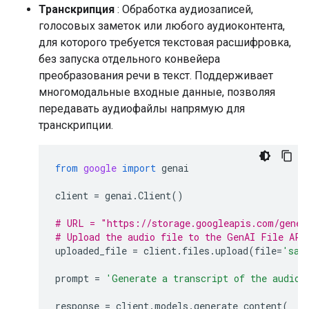
Транскрипция
: Обработка аудиозаписей,
голосовых заметок или любого аудиоконтента,
для которого требуется текстовая расшифровка,
без запуска отдельного конвейера
преобразования речи в текст. Поддерживает
многомодальные входные данные, позволяя
передавать аудиофайлы напрямую для
транскрипции.
from
google
import
genai
client
=
genai
.
Client
()
# URL = "https://storage.googleapis.com/gener
# Upload the audio file to the GenAI File API
uploaded_file
=
client
.
files
.
upload
(
file
=
'sam
prompt
=
'Generate a transcript of the audio.
response
=
client
.
models
.
generate_content
(