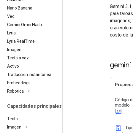
Gemini 3.1
Nano Banana
para tareas
Veo
imágenes, v
Gemini Omni Flash
gran volume
Lyria
costo de la
Lyria Real
Time
Imagen
Texto a voz
gemini
Activo
Traducción instantánea
Embeddings
Propied
Robótica
Código d
modelo
Capacidades principales
id_card
Texto
save
Imagen
Tip