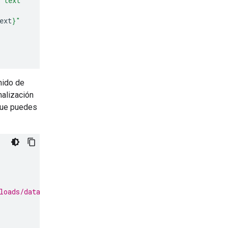
d text"
ext
}
"
nido de
nalización
 que puedes
loads/data/State_of_the_Union_Address_30_January_1961.m