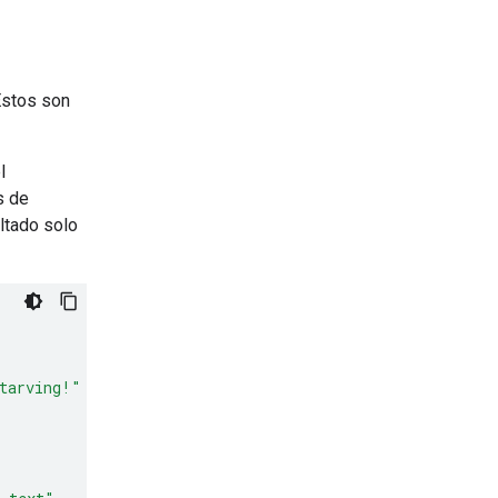
 Estos son
l
s de
ultado solo
tarving!"