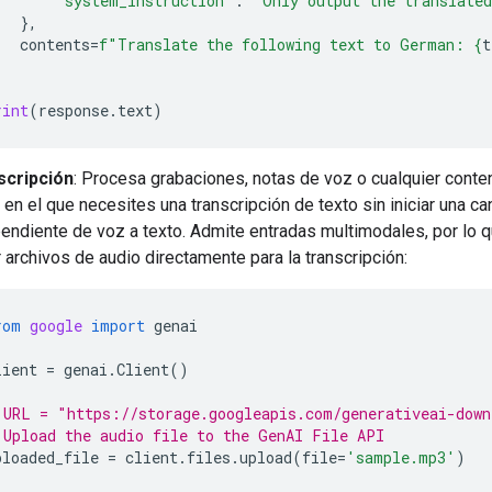
"system_instruction"
:
"Only output the translate
},
contents
=
f
"Translate the following text to German: 
{
t
rint
(
response
.
text
)
scripción
: Procesa grabaciones, notas de voz o cualquier conte
 en el que necesites una transcripción de texto sin iniciar una ca
endiente de voz a texto. Admite entradas multimodales, por lo
 archivos de audio directamente para la transcripción:
rom
google
import
genai
lient
=
genai
.
Client
()
 URL = "https://storage.googleapis.com/generativeai-down
 Upload the audio file to the GenAI File API
ploaded_file
=
client
.
files
.
upload
(
file
=
'sample.mp3'
)