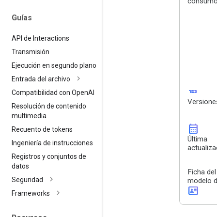
consum
Guías
API de Interactions
Transmisión
Ejecución en segundo plano
Entrada del archivo
123
Compatibilidad con Open
AI
Versione
Resolución de contenido
multimedia
calendar_month
Recuento de tokens
Última
Ingeniería de instrucciones
actualiza
Registros y conjuntos de
datos
Ficha del
Seguridad
modelo 
id_card
Frameworks