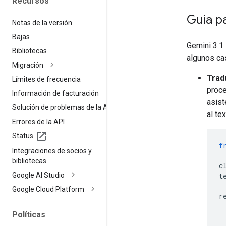
Recursos
Guía p
Notas de la versión
Bajas
Gemini 3.1 
Bibliotecas
algunos ca
Migración
Trad
Límites de frecuencia
proce
Información de facturación
asist
Solución de problemas de la API
al te
Errores de la API
Status
f
Integraciones de socios y
bibliotecas
c
Google AI Studio
t
Google Cloud Platform
r
Políticas