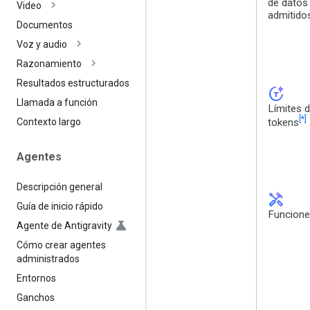
de datos
Video
admitido
Documentos
Voz y audio
Razonamiento
Resultados estructurados
token_auto
Llamada a función
Límites 
[*]
tokens
Contexto largo
Agentes
Descripción general
handyman
Guía de inicio rápido
Funcion
Agente de Antigravity
Cómo crear agentes
administrados
Entornos
Ganchos