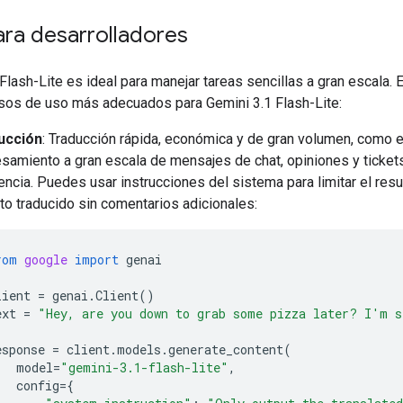
ara desarrolladores
Flash-Lite es ideal para manejar tareas sencillas a gran escala.
sos de uso más adecuados para Gemini 3.1 Flash-Lite:
ucción
: Traducción rápida, económica y de gran volumen, como e
samiento a gran escala de mensajes de chat, opiniones y ticket
encia. Puedes usar instrucciones del sistema para limitar el res
xto traducido sin comentarios adicionales:
rom
google
import
genai
lient
=
genai
.
Client
()
ext
=
"Hey, are you down to grab some pizza later? I'm s
esponse
=
client
.
models
.
generate_content
(
model
=
"gemini-3.1-flash-lite"
,
config
=
{