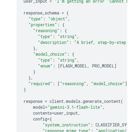
user_input
=
"I'm getting an error 'Cannot re
response_schema
=
{
"type"
:
"object"
,
"properties"
:
{
"reasoning"
:
{
"type"
:
"string"
,
"description"
:
"A brief, step-by-step e
},
"model_choice"
:
{
"type"
:
"string"
,
"enum"
:
[
FLASH_MODEL
,
PRO_MODEL
]
}
},
"required"
:
[
"reasoning"
,
"model_choice"
]
}
response
=
client
.
models
.
generate_content
(
model
=
"gemini-3.1-flash-lite"
,
contents
=
user_input
,
config
=
{
"system_instruction"
:
CLASSIFIER_SYS
"response_mime_type"
:
"application/js