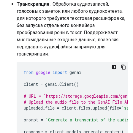
Транскрипция
: Обработка аудиозаписей,
голосовых заметок или любого аудиоконтента,
для которого требуется текстовая расшифровка,
без запуска отдельного конвейера
преобразования речи в текст. Поддерживает
многомодальные входные данные, позволяя
передавать аудиофайлы напрямую для
транскрипции.
from
google
import
genai
client
=
genai
.
Client
()
# URL = "https://storage.googleapis.com/gener
# Upload the audio file to the GenAI File API
uploaded_file
=
client
.
files
.
upload
(
file
=
'sam
prompt
=
'Generate a transcript of the audio.
response
=
client
.
models
.
generate_content
(