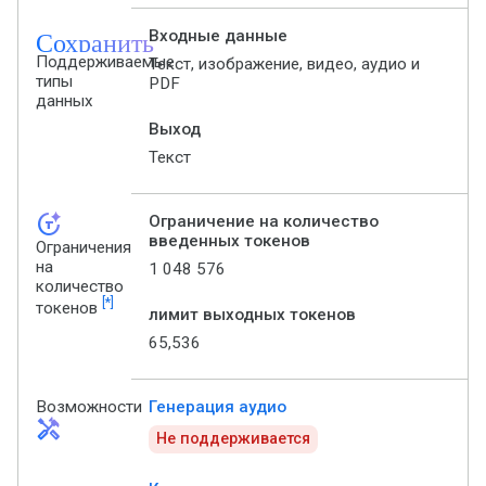
Сохранить
Входные данные
Поддерживаемые
Текст, изображение, видео, аудио и
типы
PDF
данных
Выход
Текст
token_auto
Ограничение на количество
введенных токенов
Ограничения
на
1 048 576
количество
[*]
токенов
лимит выходных токенов
65,536
Возможности
Генерация аудио
handyman
Не поддерживается