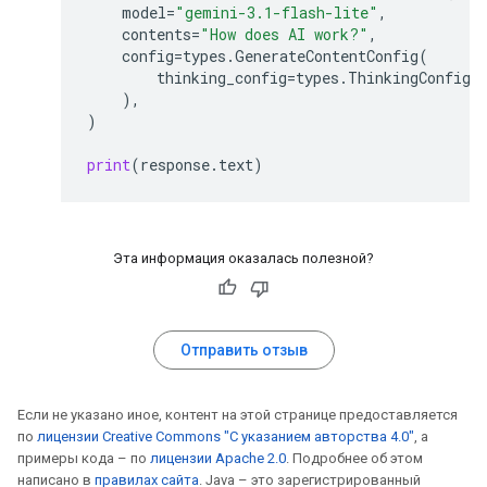
model
=
"gemini-3.1-flash-lite"
,
contents
=
"How does AI work?"
,
config
=
types
.
GenerateContentConfig
(
thinking_config
=
types
.
ThinkingConfig
(
),
)
print
(
response
.
text
)
Эта информация оказалась полезной?
Отправить отзыв
Если не указано иное, контент на этой странице предоставляется
по
лицензии Creative Commons "С указанием авторства 4.0"
, а
примеры кода – по
лицензии Apache 2.0
. Подробнее об этом
написано в
правилах сайта
. Java – это зарегистрированный