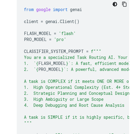
from
google
import
genai
client
=
genai
.
Client
()
FLASH_MODEL
=
'flash'
PRO_MODEL
=
'pro'
CLASSIFIER_SYSTEM_PROMPT
=
f
"""
You are a specialized Task Routing AI. Your s
1.  `
{
FLASH_MODEL
}
`: A fast, efficient model 
2.  `
{
PRO_MODEL
}
`: A powerful, advanced model
A task is COMPLEX if it meets ONE OR MORE of 
1.  High Operational Complexity (Est. 4+ Step
2.  Strategic Planning and Conceptual Design
3.  High Ambiguity or Large Scope
4.  Deep Debugging and Root Cause Analysis
A task is SIMPLE if it is highly specific, bo
"""