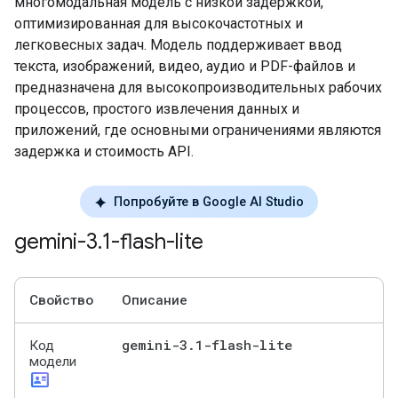
многомодальная модель с низкой задержкой,
оптимизированная для высокочастотных и
легковесных задач. Модель поддерживает ввод
текста, изображений, видео, аудио и PDF-файлов и
предназначена для высокопроизводительных рабочих
процессов, простого извлечения данных и
приложений, где основными ограничениями являются
задержка и стоимость API.
Попробуйте в Google AI Studio
gemini-3
.
1-flash-lite
Свойство
Описание
gemini-3
.
1-flash-lite
Код
модели
id_card