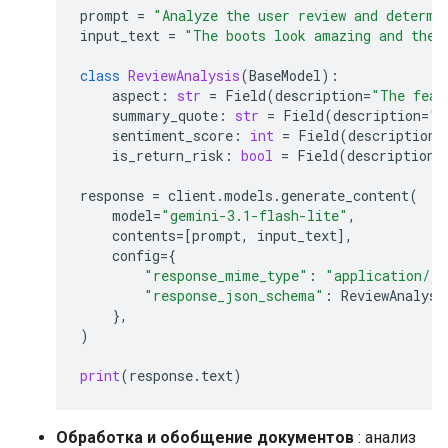
prompt
=
"Analyze the user review and determi
input_text
=
"The boots look amazing and the 
class
ReviewAnalysis
(
BaseModel
):
aspect
:
str
=
Field
(
description
=
"The feat
summary_quote
:
str
=
Field
(
description
=
"T
sentiment_score
:
int
=
Field
(
description
=
is_return_risk
:
bool
=
Field
(
description
=
response
=
client
.
models
.
generate_content
(
model
=
"gemini-3.1-flash-lite"
,
contents
=
[
prompt
,
input_text
],
config
=
{
"response_mime_type"
:
"application/js
"response_json_schema"
:
ReviewAnalysi
},
)
print
(
response
.
text
)
Обработка и обобщение документов
: анализ