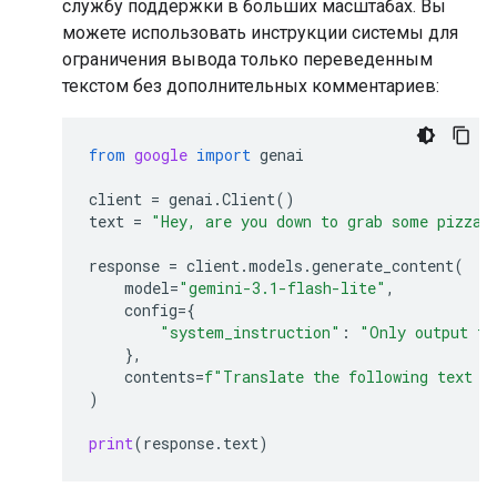
службу поддержки в больших масштабах. Вы
можете использовать инструкции системы для
ограничения вывода только переведенным
текстом без дополнительных комментариев:
from
google
import
genai
client
=
genai
.
Client
()
text
=
"Hey, are you down to grab some pizza 
response
=
client
.
models
.
generate_content
(
model
=
"gemini-3.1-flash-lite"
,
config
=
{
"system_instruction"
:
"Only output th
},
contents
=
f
"Translate the following text t
)
print
(
response
.
text
)