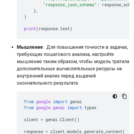
"response_json_schema"
:
response_sche
},
)
print
(
response
.
text
)
Мышление
: Для повышения точности в задачах,
требующих пошагового анализа, настройте
мышление таким образом, чтобы модель тратила
дополнительные вычислительные ресурсы на
внутренний анализ перед выдачей
окончательного результата:
from
google
import
genai
from
google.genai
import
types
client
=
genai
.
Client
()
response
=
client
.
models
.
generate_content
(