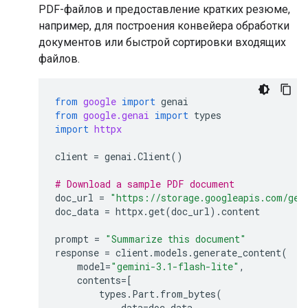
PDF-файлов и предоставление кратких резюме,
например, для построения конвейера обработки
документов или быстрой сортировки входящих
файлов.
from
google
import
genai
from
google.genai
import
types
import
httpx
client
=
genai
.
Client
()
# Download a sample PDF document
doc_url
=
"https://storage.googleapis.com/gen
doc_data
=
httpx
.
get
(
doc_url
)
.
content
prompt
=
"Summarize this document"
response
=
client
.
models
.
generate_content
(
model
=
"gemini-3.1-flash-lite"
,
contents
=
[
types
.
Part
.
from_bytes
(
data
=
doc_data
,