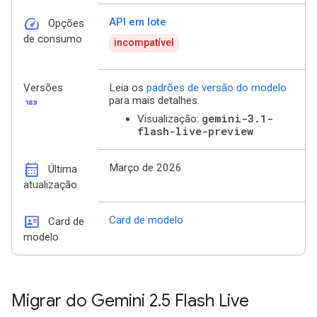
speed
API em lote
Opções
de consumo
incompatível
Versões
Leia os
padrões de versão do modelo
123
para mais detalhes.
gemini-3.1-
Visualização:
flash-live-preview
calendar_month
Março de 2026
Última
atualização
id_card
Card de modelo
Card de
modelo
Migrar do Gemini 2
.
5 Flash Live