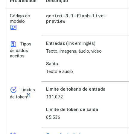
Propriedade
Descrição
gemini-3
.
1-flash-live-
Código do
preview
modelo
id_card
save
Entradas
(link em inglês)
Tipos
de dados
Texto, imagens, áudio, vídeo
aceitos
Saída
Texto e áudio
token_auto
Limite de tokens de entrada
Limites
[*]
131.072
de token
Limite de token de saída
65.536