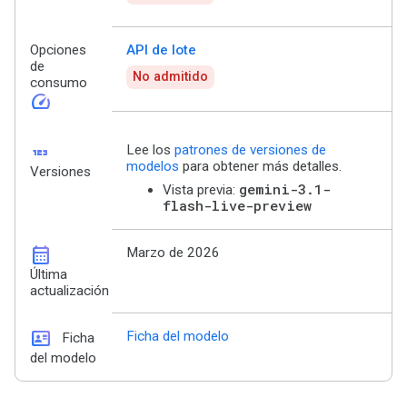
Opciones
API de lote
de
No admitido
consumo
speed
123
Lee los
patrones de versiones de
modelos
para obtener más detalles.
Versiones
gemini-3.1-
Vista previa:
flash-live-preview
calendar_month
Marzo de 2026
Última
actualización
id_card
Ficha del modelo
Ficha
del modelo