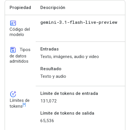
Propiedad
Descripción
id_card
gemini-3
.
1-flash-live-preview
Código del
modelo
save
Entradas
Tipos
de datos
Texto, imágenes, audio y video
admitidos
Resultado
Texto y audio
token_auto
Límite de tokens de entrada
Límites de
131,072
[*]
tokens
Límite de tokens de salida
65,536