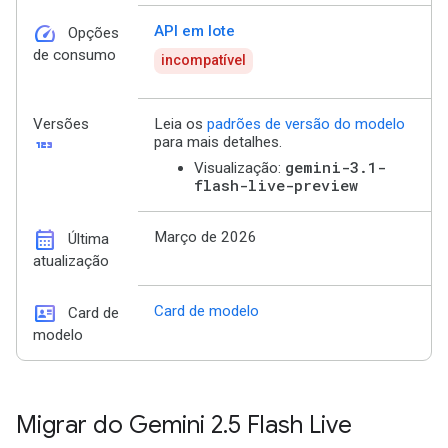
speed
API em lote
Opções
de consumo
incompatível
Versões
Leia os
padrões de versão do modelo
123
para mais detalhes.
gemini-3.1-
Visualização:
flash-live-preview
calendar_month
Março de 2026
Última
atualização
id_card
Card de modelo
Card de
modelo
Migrar do Gemini 2
.
5 Flash Live