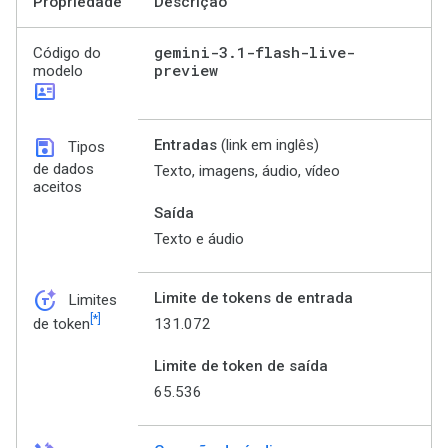
Propriedade
Descrição
gemini-3
.
1-flash-live-
Código do
preview
modelo
id_card
save
Entradas
(link em inglês)
Tipos
de dados
Texto, imagens, áudio, vídeo
aceitos
Saída
Texto e áudio
token_auto
Limite de tokens de entrada
Limites
[*]
131.072
de token
Limite de token de saída
65.536