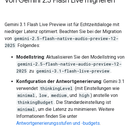
Von Gemini 2
.
5 Flash Live migrieren
Gemini 3.1 Flash Live Preview ist für Echtzeitdialoge mit
niedriger Latenz optimiert. Beachten Sie bei der Migration
von
gemini-2.5-flash-native-audio-preview-12-
2025
Folgendes:
Modellstring
: Aktualisieren Sie den Modellstring von
gemini-2.5-flash-native-audio-preview-12-
2025
zu
gemini-3.1-flash-live-preview
.
Konfiguration der Antwortgenerierung
: Gemini 3.1
verwendet
thinkingLevel
(mit Einstellungen wie
minimal
,
low
,
medium
, und
high
) anstelle von
thinkingBudget
. Die Standardeinstellung ist
minimal
, um die Latenz zu minimieren. Weitere
Informationen finden Sie unter
Antwortgenerierungsstufen und -budgets
.