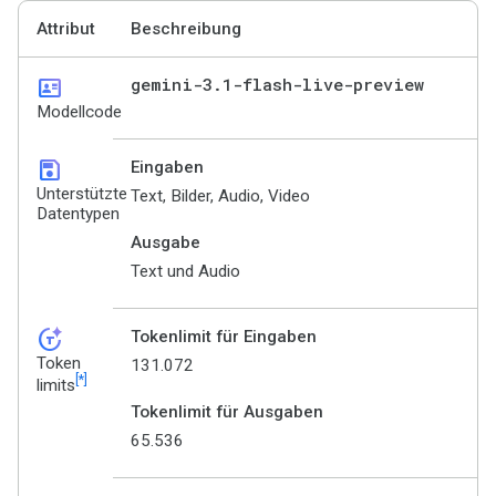
Attribut
Beschreibung
id_card
gemini-3
.
1-flash-live-preview
Modellcode
save
Eingaben
Unterstützte
Text, Bilder, Audio, Video
Datentypen
Ausgabe
Text und Audio
token_auto
Tokenlimit für Eingaben
Token
131.072
[*]
limits
Tokenlimit für Ausgaben
65.536