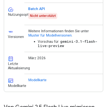
speed
Batch API
Nutzungsoptionen
Nicht unterstützt
123
Weitere Informationen finden Sie unter
Muster für Modellversionen
.
Versionen
gemini-3.1-flash-
Vorschau für:
live-preview
calendar_month
März 2026
Letzte
Aktualisierung
id_card
Modellkarte
Modellkarte