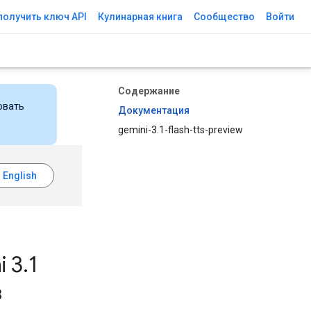
получить ключ API
Кулинарная книга
Сообщество
Войти
Содержание
овать
Документация
gemini-3.1-flash-tts-preview
 3
.
1
в