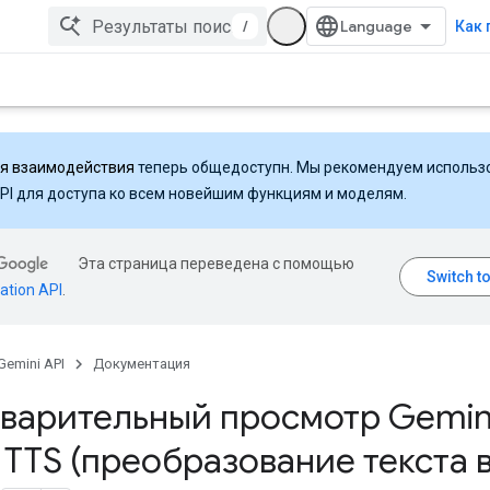
/
Как 
ля взаимодействия
теперь общедоступн. Мы рекомендуем использ
API для доступа ко всем новейшим функциям и моделям.
Эта страница переведена с помощью
ation API
.
Gemini API
Документация
варительный просмотр Gemini
 TTS (преобразование текста 