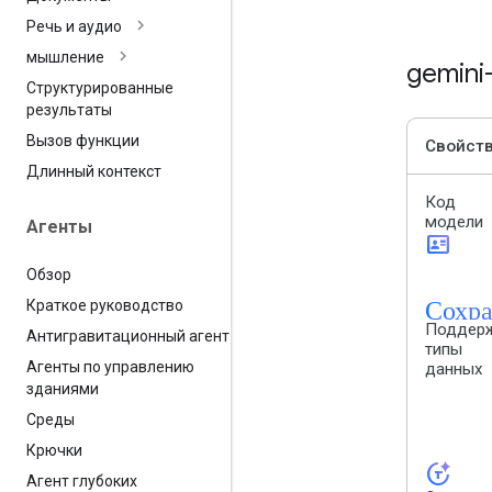
Речь и аудио
мышление
gemini
Структурированные
результаты
Вызов функции
Свойст
Длинный контекст
Код
модели
Агенты
id_card
Обзор
Сохра
Краткое руководство
Поддер
Антигравитационный агент
типы
Агенты по управлению
данных
зданиями
Среды
Крючки
token_auto
Агент глубоких