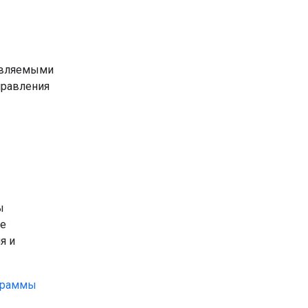
равляемыми
правления
ы
же
я и
граммы