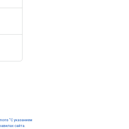
mons "С указанием
равилах сайта
.