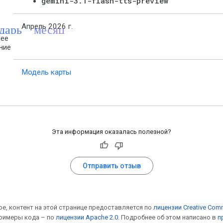
gemini-3.1-flash-tts-preview
ндарь_месяц
Апрель 2026 г.
ее
ние
Модель карты
Эта информация оказалась полезной?
Отправить отзыв
ое, контент на этой странице предоставляется по
лицензии Creative Com
 примеры кода – по
лицензии Apache 2.0
. Подробнее об этом написано в
п