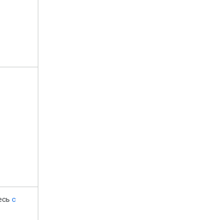
есь
с