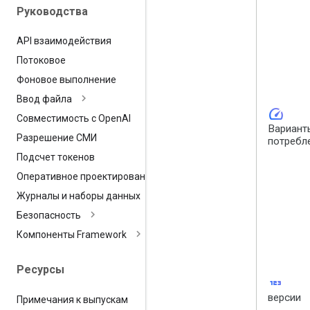
Руководства
API взаимодействия
Потоковое
Фоновое выполнение
Ввод файла
speed
Совместимость с Open
AI
Вариант
Разрешение СМИ
потребл
Подсчет токенов
Оперативное проектирование
Журналы и наборы данных
Безопасность
Компоненты Framework
Ресурсы
123
версии
Примечания к выпускам