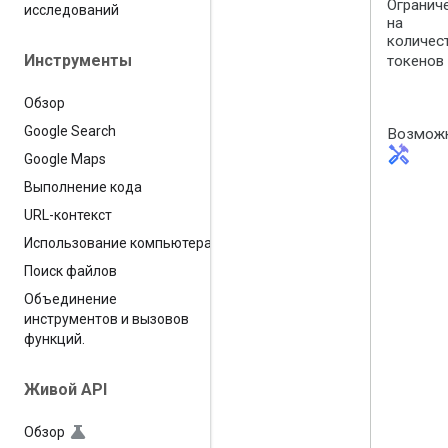
Огранич
исследований
на
количес
Инструменты
токенов
Обзор
Google Search
Возмож
handyman
Google Maps
Выполнение кода
URL-контекст
Использование компьютера
Поиск файлов
Объединение
инструментов и вызовов
функций
.
Живой API
Обзор