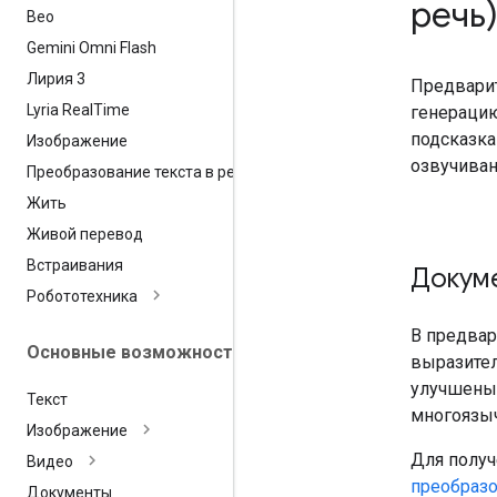
речь
Вео
Gemini Omni Flash
Лирия 3
Предварит
Lyria Real
Time
генерацию
подсказка
Изображение
озвучиван
Преобразование текста в речь
Жить
Живой перевод
Встраивания
Докум
Робототехника
В предвар
Основные возможности
выразите
улучшены 
Текст
многоязыч
Изображение
Для получ
Видео
преобразо
Документы