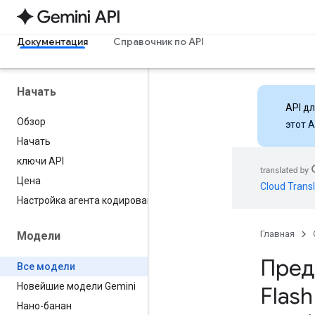
Документация
Справочник по API
Начать
API д
Обзор
этот 
Начать
ключи API
Цена
Cloud Transl
Настройка агента кодирования
Главная
Модели
Пред
Все модели
Новейшие модели Gemini
Flash
Нано-банан