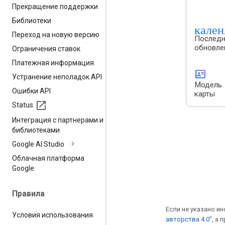
Прекращение поддержки
Библиотеки
кале
Переход на новую версию
Последн
обновле
Ограничения ставок
Платежная информация
id_card
Устранение неполадок API
Модель
Ошибки API
карты
Status
Интеграция с партнерами и
библиотеками
Google AI Studio
Облачная платформа
Google
Правила
Если не указано ин
Условия использования
авторства 4.0"
, а