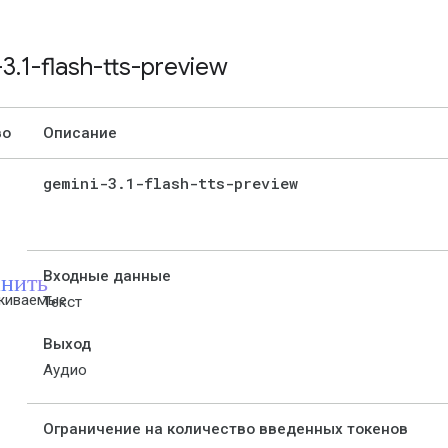
-3
.
1-flash-tts-preview
во
Описание
gemini-3
.
1-flash-tts-preview
нить
Входные данные
живаемые
Текст
Выход
Аудио
Ограничение на количество введенных токенов