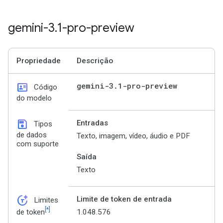
gemini-3
.
1-pro-preview
Propriedade
Descrição
id_card
gemini-3
.
1-pro-preview
Código
do modelo
save
Entradas
Tipos
de dados
Texto, imagem, vídeo, áudio e PDF
com suporte
Saída
Texto
token_auto
Limite de token de entrada
Limites
[*]
1.048.576
de token