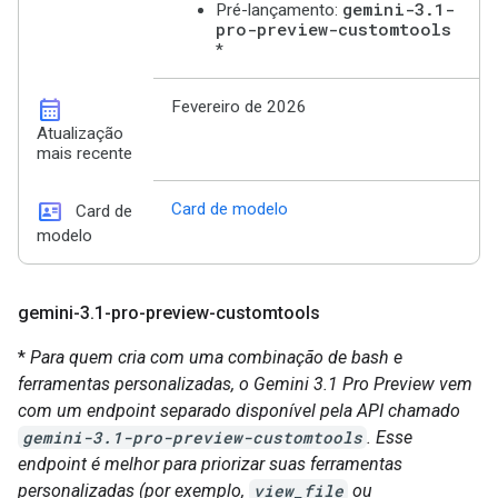
gemini-3.1-
Pré-lançamento:
pro-preview-customtools
*
calendar_month
Fevereiro de 2026
Atualização
mais recente
id_card
Card de modelo
Card de
modelo
gemini-3
.
1-pro-preview-customtools
*
Para quem cria com uma combinação de bash e
ferramentas personalizadas, o Gemini 3.1 Pro Preview vem
com um endpoint separado disponível pela API chamado
gemini-3.1-pro-preview-customtools
. Esse
endpoint é melhor para priorizar suas ferramentas
personalizadas (por exemplo,
view_file
ou