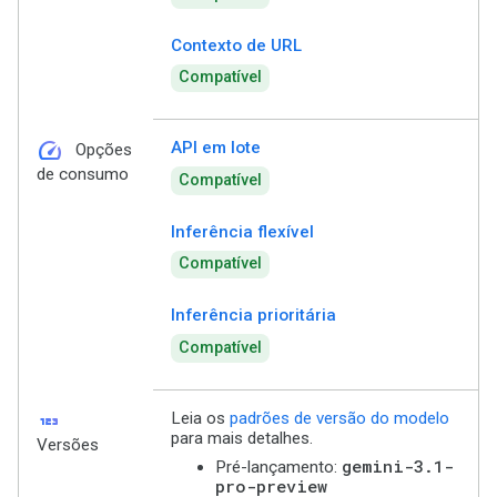
Contexto de URL
Compatível
speed
API em lote
Opções
de consumo
Compatível
Inferência flexível
Compatível
Inferência prioritária
Compatível
123
Leia os
padrões de versão do modelo
para mais detalhes.
Versões
gemini-3.1-
Pré-lançamento:
pro-preview