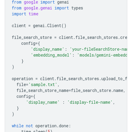
from
google
import
genai
from
google.genai
import
types
import
time
client
=
genai
.
Client
()
file_search_store
=
client
.
file_search_stores
.
creat
config
=
{
'display_name'
:
'your-fileSearchStore-name
'embedding_model'
:
'models/gemini-embeddi
}
)
operation
=
client
.
file_search_stores
.
upload_to_fil
file
=
'sample.txt'
,
file_search_store_name
=
file_search_store
.
name
,
config
=
{
'display_name'
:
'display-file-name'
,
}
)
while
not
operation
.
done
:
time
.
sleep
(
5
)