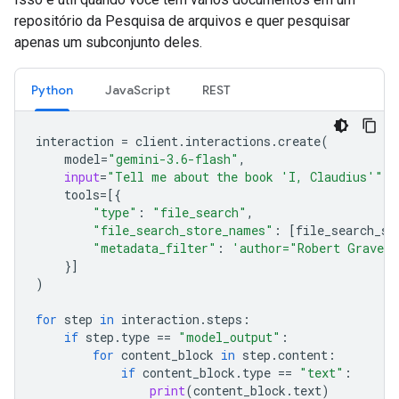
repositório da Pesquisa de arquivos e quer pesquisar
apenas um subconjunto deles.
Python
JavaScript
REST
interaction
=
client
.
interactions
.
create
(
model
=
"gemini-3.6-flash"
,
input
=
"Tell me about the book 'I, Claudius'"
,
tools
=
[{
"type"
:
"file_search"
,
"file_search_store_names"
:
[
file_search_st
"metadata_filter"
:
'author="Robert Graves
}]
)
for
step
in
interaction
.
steps
:
if
step
.
type
==
"model_output"
:
for
content_block
in
step
.
content
:
if
content_block
.
type
==
"text"
:
print
(
content_block
.
text
)