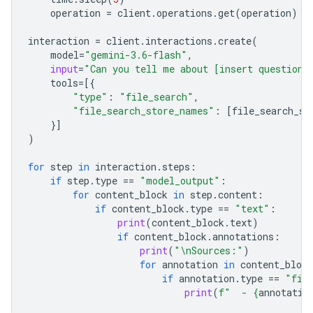
operation
=
client
.
operations
.
get
(
operation
)
interaction
=
client
.
interactions
.
create
(
model
=
"gemini-3.6-flash"
,
input
=
"Can you tell me about [insert question]
tools
=
[{
"type"
:
"file_search"
,
"file_search_store_names"
:
[
file_search_st
}]
)
for
step
in
interaction
.
steps
:
if
step
.
type
==
"model_output"
:
for
content_block
in
step
.
content
:
if
content_block
.
type
==
"text"
:
print
(
content_block
.
text
)
if
content_block
.
annotations
:
print
(
"
\n
Sources:"
)
for
annotation
in
content_block
if
annotation
.
type
==
"fil
print
(
f
"  - 
{
annotatio