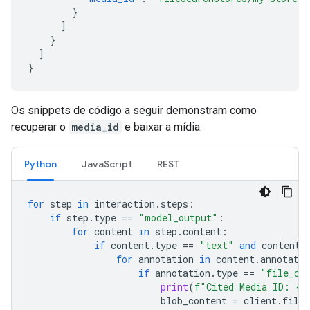
}
]
}
]
}
Os snippets de código a seguir demonstram como
recuperar o
media_id
e baixar a mídia:
Python
JavaScript
REST
for
step
in
interaction
.
steps
:
if
step
.
type
==
"model_output"
:
for
content
in
step
.
content
:
if
content
.
type
==
"text"
and
content
.
for
annotation
in
content
.
annotatio
if
annotation
.
type
==
"file_ci
print
(
f
"Cited Media ID: 
{
a
blob_content
=
client
.
file_