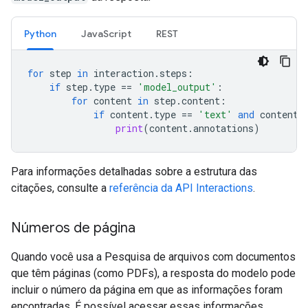
Python
JavaScript
REST
for
step
in
interaction
.
steps
:
if
step
.
type
==
'model_output'
:
for
content
in
step
.
content
:
if
content
.
type
==
'text'
and
content
.
print
(
content
.
annotations
)
Para informações detalhadas sobre a estrutura das
citações, consulte a
referência da API Interactions
.
Números de página
Quando você usa a Pesquisa de arquivos com documentos
que têm páginas (como PDFs), a resposta do modelo pode
incluir o número da página em que as informações foram
encontradas. É possível acessar essas informações