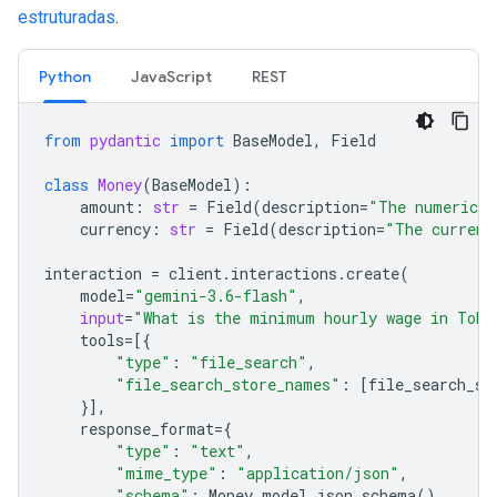
estruturadas
.
Python
JavaScript
REST
from
pydantic
import
BaseModel
,
Field
class
Money
(
BaseModel
):
amount
:
str
=
Field
(
description
=
"The numerical
currency
:
str
=
Field
(
description
=
"The currenc
interaction
=
client
.
interactions
.
create
(
model
=
"gemini-3.6-flash"
,
input
=
"What is the minimum hourly wage in Toky
tools
=
[{
"type"
:
"file_search"
,
"file_search_store_names"
:
[
file_search_st
}],
response_format
=
{
"type"
:
"text"
,
"mime_type"
:
"application/json"
,
"schema"
:
Money
.
model_json_schema
()