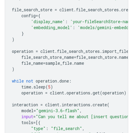
file_search_store
=
client
.
file_search_stores
.
creat
config
=
{
'display_name'
:
'your-fileSearchStore-name
'embedding_model'
:
'models/gemini-embeddi
}
)
operation
=
client
.
file_search_stores
.
import_file
(
file_search_store_name
=
file_search_store
.
name
,
file_name
=
sample_file
.
name
)
while
not
operation
.
done
:
time
.
sleep
(
5
)
operation
=
client
.
operations
.
get
(
operation
)
interaction
=
client
.
interactions
.
create
(
model
=
"gemini-3.6-flash"
,
input
=
"Can you tell me about [insert question]
tools
=
[{
"type"
:
"file_search"
,