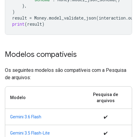
},
)
result
=
Money
.
model_validate_json
(
interaction
.
out
print
(
result
)
Modelos compatíveis
Os seguintes modelos são compatíveis com a Pesquisa
de arquivos:
Pesquisa de
Modelo
arquivos
Gemini 3.6 Flash
✔️
Gemini 3.5 Flash-Lite
✔️