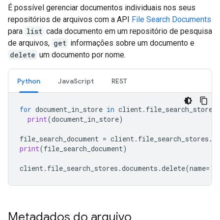
É possível gerenciar documentos individuais nos seus
repositórios de arquivos com a API
File Search Documents
para
list
cada documento em um repositório de pesquisa
de arquivos,
get
informações sobre um documento e
delete
um documento por nome.
Python
JavaScript
REST
for
document_in_store
in
client
.
file_search_stores
print
(
document_in_store
)
file_search_document
=
client
.
file_search_stores
.
d
print
(
file_search_document
)
client
.
file_search_stores
.
documents
.
delete
(
name
=
'f
Metadados do arquivo