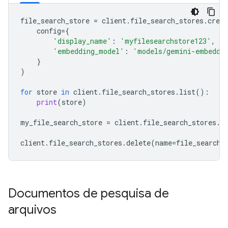
file_search_store
=
client
.
file_search_stores
.
creat
config
=
{
'display_name'
:
'myfilesearchstore123'
,
'embedding_model'
:
'models/gemini-embeddi
}
)
for
store
in
client
.
file_search_stores
.
list
():
print
(
store
)
my_file_search_store
=
client
.
file_search_stores
.
g
client
.
file_search_stores
.
delete
(
name
=
file_search_
Documentos de pesquisa de
arquivos