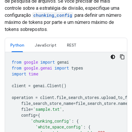
de pesquisa de arquivos. Se você precisar de mais
controle sobre a estratégia de divisão, especifique uma
configuração
chunking_config
para definir um número
máximo de tokens por parte e um número máximo de
tokens sobrepostos.
Python
JavaScript
REST
from
google
import
genai
from
google.genai
import
types
import
time
client
=
genai
.
Client
()
operation
=
client
.
file_search_stores
.
upload_to_fil
file_search_store_name
=
file_search_store
.
name
,
file
=
'sample.txt'
,
config
=
{
'chunking_config'
:
{
'white_space_config'
:
{