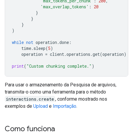
'max_tokens_per_chunk'
:
200
,
'max_overlap_tokens'
:
20
}
}
}
)
while
not
operation
.
done
:
time
.
sleep
(
5
)
operation
=
client
.
operations
.
get
(
operation
)
print
(
"Custom chunking complete."
)
Para usar o armazenamento da Pesquisa de arquivos,
transmita-o como uma ferramenta para o método
interactions.create
, conforme mostrado nos
exemplos de
Upload
e
Importação
.
Como funciona