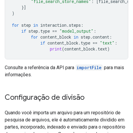
"file_search_store_names"
:
[
file_search_st
}]
)
for
step
in
interaction
.
steps
:
if
step
.
type
==
"model_output"
:
for
content_block
in
step
.
content
:
if
content_block
.
type
==
"text"
:
print
(
content_block
.
text
)
Consulte a referência da API para
importFile
para mais
informações.
Configuração de divisão
Quando você importa um arquivo para um repositório de
pesquisa de arquivos, ele é automaticamente dividido em
partes, incorporado, indexado e enviado para o repositório