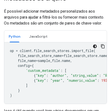
É possível adicionar metadados personalizados aos
arquivos para ajudar a filtrá-los ou fornecer mais contexto.
Os metadados são um conjunto de pares de chave-valor.
Python
JavaScript
op
=
client
.
file_search_stores
.
import_file
(
file_search_store_name
=
file_search_store
.
name
,
file_name
=
sample_file
.
name
,
config
=
{
'custom_metadata'
:
[
{
"key"
:
"author"
,
"string_value"
:
"Ro
{
"key"
:
"year"
,
"numeric_value"
:
1934
]
}
)
Isso é útil quando você tem vários documentos em um