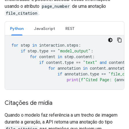
usando o atributo
page_number
de uma anotação
file_citation
.
Python
JavaScript
REST
for
step
in
interaction
.
steps
:
if
step
.
type
==
"model_output"
:
for
content
in
step
.
content
:
if
content
.
type
==
"text"
and
content
.
for
annotation
in
content
.
annotatio
if
annotation
.
type
==
"file_ci
print
(
f
"Cited Page: 
{
annot
Citações de mídia
Quando o modelo faz referência a um trecho de imagem
durante a geração, a API retorna uma anotação do tipo
file_citation
nas anotações que incluem um