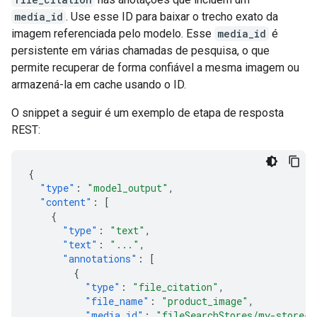
media_id
. Use esse ID para baixar o trecho exato da
imagem referenciada pelo modelo. Esse
media_id
é
persistente em várias chamadas de pesquisa, o que
permite recuperar de forma confiável a mesma imagem ou
armazená-la em cache usando o ID.
O snippet a seguir é um exemplo de etapa de resposta
REST:
{
"type"
:
"model_output"
,
"content"
:
[
{
"type"
:
"text"
,
"text"
:
"..."
,
"annotations"
:
[
{
"type"
:
"file_citation"
,
"file_name"
:
"product_image"
,
"media_id"
:
"fileSearchStores/my-store-1