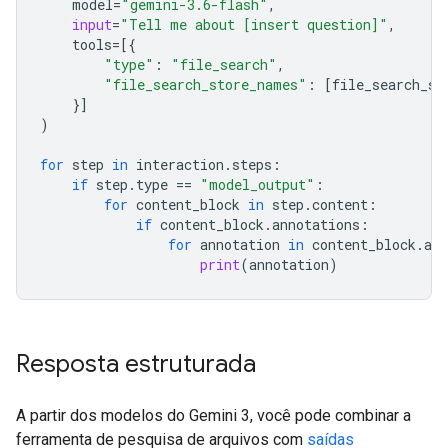
model
=
"gemini-3.6-flash"
,
input
=
"Tell me about [insert question]"
,
tools
=
[{
"type"
:
"file_search"
,
"file_search_store_names"
:
[
file_search_st
}]
)
for
step
in
interaction
.
steps
:
if
step
.
type
==
"model_output"
:
for
content_block
in
step
.
content
:
if
content_block
.
annotations
:
for
annotation
in
content_block
.
ann
print
(
annotation
)
Resposta estruturada
A partir dos modelos do Gemini 3, você pode combinar a
ferramenta de pesquisa de arquivos com
saídas