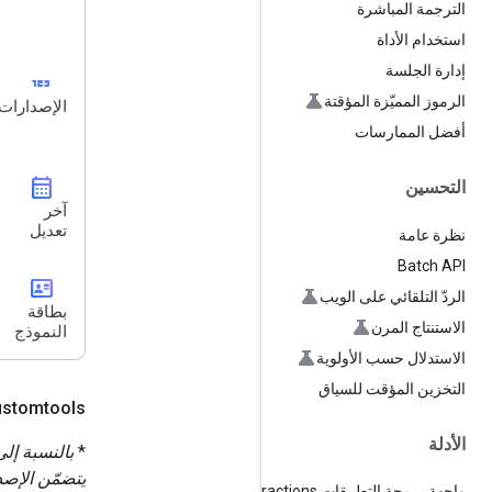
الترجمة المباشرة
استخدام الأداة
إدارة الجلسة
123
الرموز المميّزة المؤقتة
الإصدارات
أفضل الممارسات
calendar_month
التحسين
آخر
تعديل
نظرة عامة
Batch API
id_card
الردّ التلقائي على الويب
بطاقة
الاستنتاج المرن
النموذج
الاستدلال حسب الأولوية
التخزين المؤقت للسياق
ustomtools
الأدلة
*
واجهة برمجة التطبيقات Interactions