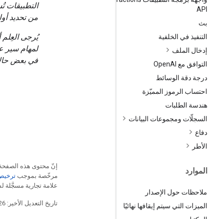
التطبيقات تُ
API
من تحديد أو
بث
يُرجى العِلم 
التنفيذ في الخلفية
إدخال الملف
في بعض حالات
التوافق مع Open
AI
درجة دقة الوسائط
احتساب الرموز المميّزة
هندسة الطلبات
السجلّات ومجموعات البيانات
دفاع
الأطر
إنّ محتوى هذه الصفح
الموارد
مرخّصة بموجب
ترخيص che 2.0
علامة تجارية مسجَّلة لشركة Oracle و/أو شركائه
ملاحظات حول الإصدار
تاريخ التعديل الأخير: 2026-07-21 (حسب التوقيت العالمي المتفَّق عليه)
الميزات التي سيتم إيقافها نهائيًا