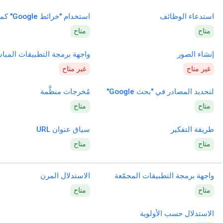
استدعاء الوظائف
استخدام "خرائط Google" كمصدر
متاح
متاح
إنشاء الصور
واجهة برمجة التطبيقات المبا
غير متاح
غير متاح
لتحديد المصادر في "بحث Google"
مُخرجات منظَّمة
متاح
متاح
طريقة التفكير
سياق عنوان URL
متاح
متاح
واجهة برمجة التطبيقات المجمّعة
الاستدلال المرن
متاح
متاح
الاستدلال حسب الأولوية