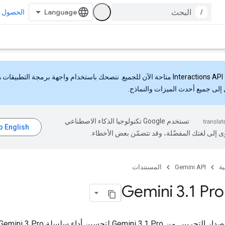
/
الحصول ع
Interactions API
متاحة الآن للجميع. ننصحك باستخدام واجهة برمجة التطبيقات 
إلى جميع أحدث الميزات والنماذج.
تستخدم Google تكنولوجيا الذكاء الاصطناعي
ى إلى لغتك المفضّلة، وقد تتضمّن بعض الأخطاء.
ية
Gemini API
المستندات
.
1 Pro
تم تصميم الإصدار التجريبي من Gemini 3.1 Pro لتحسين أداء سلسلة mini 3 Pro