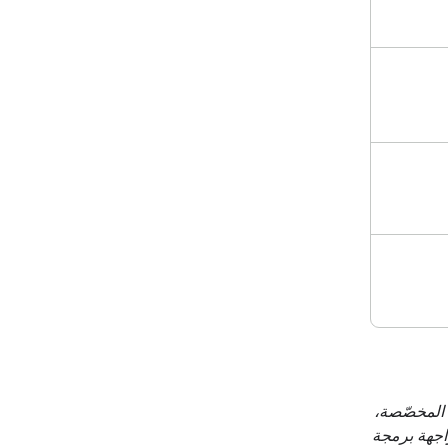
باستخدام مزيج من أدوات bash والأدوات المخصّصة،
 من خلال واجهة برمجة