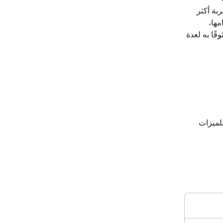
بة أكثر
مها،
قًا به لعدة
للميزات