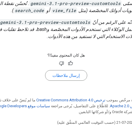
سمّى
gemini-3.1-pro-preview-customtools
. تُحسّن نقطة ال
لويات أدواتك المخصّصة (مثل
view_file
أو
search_code
).
أنّه على الرغم من أنّ
gemini-3.1-pro-preview-customtools
لمهام سير عمل الوكلاء التي تستخدم الأدوات المخصّصة وbash،
 الاستخدام التي لا تستفيد من هذه الأدوات.
هل كان المحتوى مفيدًا؟
إرسال ملاحظات
ة مرخّص بموجب
ترخيص Creative Commons Attribution 4.0‏
ما لم يُنصّ على خلاف ذ
Apa‏
. للاطّلاع على التفاصيل، يُرجى مراجعة
سياسات موقع Google Developers‏
ا التابعين.