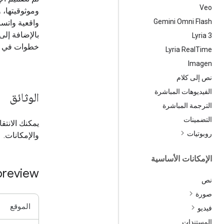
Veo
وموثوقيتها، 
Gemini Omni Flash
واقعية واتسا
بالإضافة إلى 
‫Lyria 3
خطوات في مج
Lyria Real
Time
Imagen
نص إلى كلام
الفيديوهات المباشرة
الوثائق
الترجمة المباشرة
التضمينات
يمكنك الانت
روبوتيات
والإمكانات.
الإمكانات الأساسية
preview
نص
صورة
الموقع
فيديو
المستندات