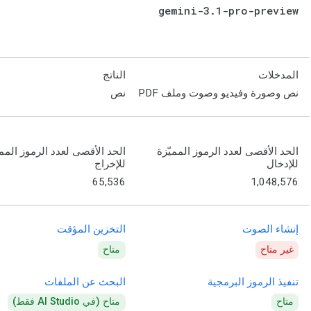
gemini-3
.
1-pro-preview
المدخلات
الناتج
نص وصورة وفيديو وصوت وملف PDF
نص
الحد الأقصى لعدد الرموز المميّزة
الحد الأقصى لعدد الرموز الممي
للإدخال
للإخراج
65,536
1,048,576
إنشاء الصوت
التخزين المؤقت
غير متاح
متاح
تنفيذ الرموز البرمجية
البحث عن الملفات
متاح
متاح (في AI Studio فقط)