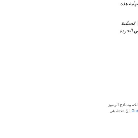
نهاية هذه
مُحسّنة
 قد تلاحظ تقلبات في الجودة
لك، ونماذج الرموز
. إنّ Java هي