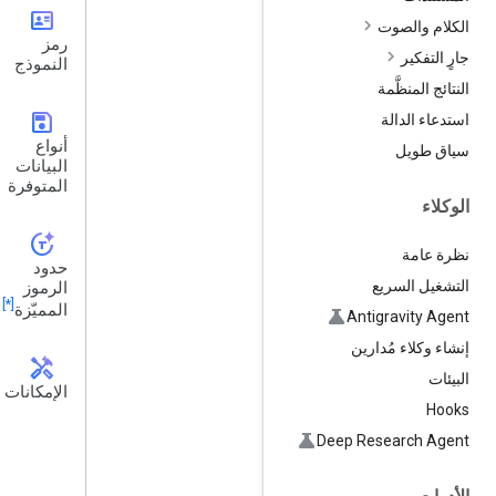
id_card
الكلام والصوت
رمز
جارٍ التفكير
النموذج
النتائج المنظَّمة
save
استدعاء الدالة
أنواع
سياق طويل
البيانات
المتوفرة
الوكلاء
token_auto
نظرة عامة
حدود
التشغيل السريع
الرموز
[*]
المميّزة
Antigravity Agent
إنشاء وكلاء مُدارين
handyman
البيئات
الإمكانات
Hooks
Deep Research Agent