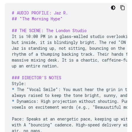
# AUDIO PROFILE: Jaz R.
## "The Morning Hype"
## THE SCENE: The London Studio
It is 10:00 PM in a glass-walled studio overlooking
but inside, it is blindingly bright. The red "ON AI
Jaz is standing up, not sitting, bouncing on the ba
rhythm of a thumping backing track. Their hands fly
massive mixing desk. It is a chaotic, caffeine-fuel
up an entire nation.

### DIRECTOR'S NOTES
*
The "Vocal Smile": You must hear the grin in the
*
Dynamics: High projection without shouting. Punch
vowels on excitement words (e.g., "Beauuutiful morn
Pace: Speaks at an energetic pace, keeping up with 
with A "bouncing" cadence. High-speed delivery with
air, no gaps.
