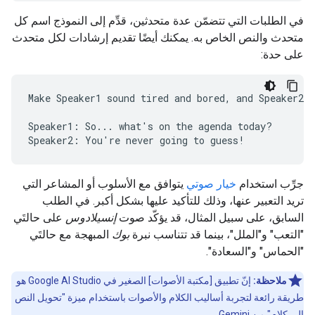
في الطلبات التي تتضمّن عدة متحدثين، قدِّم إلى النموذج اسم كل
متحدث والنص الخاص به. يمكنك أيضًا تقديم إرشادات لكل متحدث
على حدة:
Make Speaker1 sound tired and bored, and Speaker2 s
Speaker1: So... what's on the agenda today?

جرِّب استخدام
خيار صوتي
يتوافق مع الأسلوب أو المشاعر التي
تريد التعبير عنها، وذلك للتأكيد عليها بشكل أكبر. في الطلب
السابق، على سبيل المثال، قد يؤكّد صوت
إنسيلادوس
على حالتَي
"التعب" و"الملل"، بينما قد تتناسب نبرة
بوك
المبهجة مع حالتَي
"الحماس" و"السعادة".
ملاحظة:
إنّ تطبيق [مكتبة الأصوات] الصغير في Google AI Studio هو
طريقة رائعة لتجربة أساليب الكلام والأصوات باستخدام ميزة "تحويل النص
إلى كلام" من Gemini.