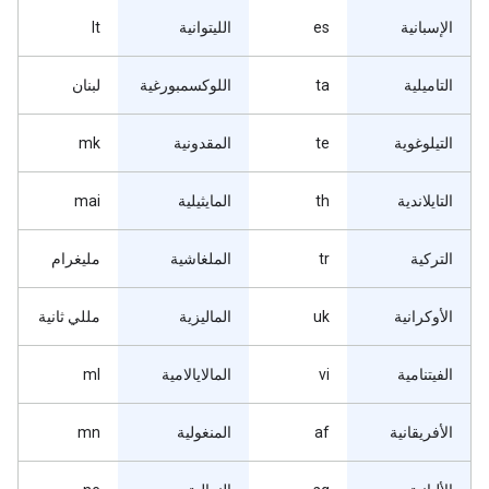
الإسبانية
es
الليتوانية
lt
التاميلية
ta
اللوكسمبورغية
لبنان
التيلوغوية
te
المقدونية
mk
التايلاندية
th
المايثيلية
mai
التركية
tr
الملغاشية
مليغرام
الأوكرانية
uk
الماليزية
مللي ثانية
الفيتنامية
vi
المالايالامية
ml
الأفريقانية
af
المنغولية
mn