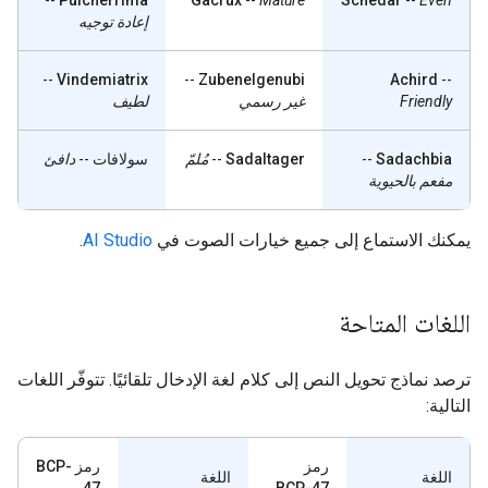
--
Pulcherrima
Gacrux
--
Mature
Schedar
--
Even
إعادة توجيه
--
Vindemiatrix
--
Zubenelgenubi
Achird
--
Friendly
غير رسمي
لطيف
Sadachbia
--
Sadaltager
--
مُلمّ
سولافات
--
دافئ
مفعم بالحيوية
يمكنك الاستماع إلى جميع خيارات الصوت في
AI Studio
.
اللغات المتاحة
ترصد نماذج تحويل النص إلى كلام لغة الإدخال تلقائيًا. تتوفّر اللغات
التالية:
رمز
رمز BCP-
اللغة
اللغة