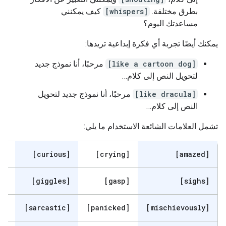
بطرق مختلفة.
[whispers]
كيف يمكنني
مساعدتك اليوم؟
يمكنك أيضًا تجربة أي فكرة إبداعية تريدها:
[like a cartoon dog]
مرحبًا، أنا نموذج جديد
لتحويل النص إلى كلام…
[like dracula]
مرحبًا، أنا نموذج جديد لتحويل
النص إلى كلام…
تشمل العلامات الشائعة الاستخدام ما يلي:
d]
[curious]
[crying]
[amazed]
s]
[giggles]
[gasp]
[sighs]
s]
[sarcastic]
[panicked]
[mischievously]