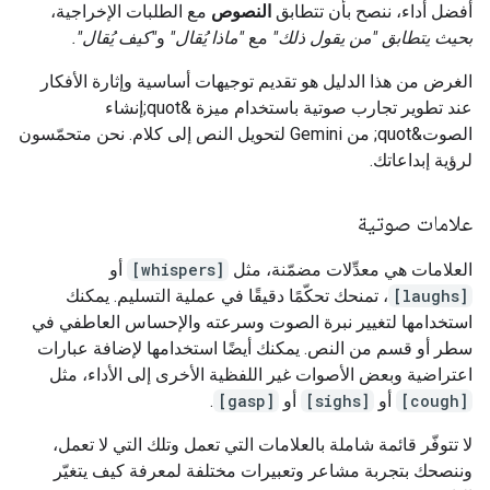
أفضل أداء، ننصح بأن تتطابق
النصوص
مع الطلبات الإخراجية،
بحيث يتطابق "من يقول ذلك"
مع
"ماذا يُقال"
و
"كيف يُقال".
الغرض من هذا الدليل هو تقديم توجيهات أساسية وإثارة الأفكار
عند تطوير تجارب صوتية باستخدام ميزة &quot;إنشاء
الصوت&quot; من Gemini لتحويل النص إلى كلام. نحن متحمّسون
لرؤية إبداعاتك.
علامات صوتية
العلامات هي معدِّلات مضمّنة، مثل
[whispers]
أو
[laughs]
، تمنحك تحكّمًا دقيقًا في عملية التسليم. يمكنك
استخدامها لتغيير نبرة الصوت وسرعته والإحساس العاطفي في
سطر أو قسم من النص. يمكنك أيضًا استخدامها لإضافة عبارات
اعتراضية وبعض الأصوات غير اللفظية الأخرى إلى الأداء، مثل
[cough]
أو
[sighs]
أو
[gasp]
.
لا تتوفّر قائمة شاملة بالعلامات التي تعمل وتلك التي لا تعمل،
وننصحك بتجربة مشاعر وتعبيرات مختلفة لمعرفة كيف يتغيّر