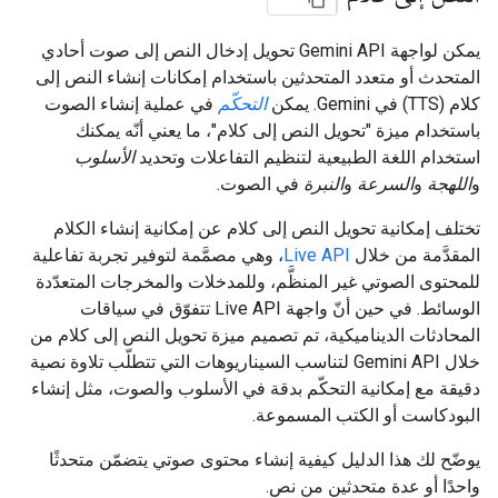
يمكن لواجهة Gemini API تحويل إدخال النص إلى صوت أحادي
المتحدث أو متعدد المتحدثين باستخدام إمكانات إنشاء النص إلى
كلام (TTS) في Gemini. يمكن
التحكّم
في عملية إنشاء الصوت
باستخدام ميزة "تحويل النص إلى كلام"، ما يعني أنّه يمكنك
استخدام اللغة الطبيعية لتنظيم التفاعلات وتحديد
الأسلوب
و
اللهجة
و
السرعة
و
النبرة
في الصوت.
تختلف إمكانية تحويل النص إلى كلام عن إمكانية إنشاء الكلام
المقدَّمة من خلال
Live API
، وهي مصمَّمة لتوفير تجربة تفاعلية
للمحتوى الصوتي غير المنظَّم، وللمدخلات والمخرجات المتعدّدة
الوسائط. في حين أنّ واجهة Live API تتفوّق في سياقات
المحادثات الديناميكية، تم تصميم ميزة تحويل النص إلى كلام من
خلال Gemini API لتناسب السيناريوهات التي تتطلّب تلاوة نصية
دقيقة مع إمكانية التحكّم بدقة في الأسلوب والصوت، مثل إنشاء
البودكاست أو الكتب المسموعة.
يوضّح لك هذا الدليل كيفية إنشاء محتوى صوتي يتضمّن متحدثًا
واحدًا أو عدة متحدثين من نص.