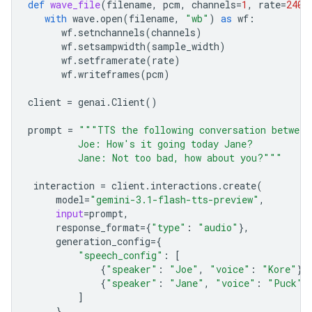
def
wave_file
(
filename
,
pcm
,
channels
=
1
,
rate
=
2400
with
wave
.
open
(
filename
,
"wb"
)
as
wf
:
wf
.
setnchannels
(
channels
)
wf
.
setsampwidth
(
sample_width
)
wf
.
setframerate
(
rate
)
wf
.
writeframes
(
pcm
)
client
=
genai
.
Client
()
prompt
=
"""TTS the following conversation between
         Joe: How's it going today Jane?
         Jane: Not too bad, how about you?"""
interaction
=
client
.
interactions
.
create
(
model
=
"gemini-3.1-flash-tts-preview"
,
input
=
prompt
,
response_format
=
{
"type"
:
"audio"
},
generation_config
=
{
"speech_config"
:
[
{
"speaker"
:
"Joe"
,
"voice"
:
"Kore"
},
{
"speaker"
:
"Jane"
,
"voice"
:
"Puck"
}
]
}