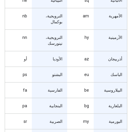
الألبانية
sq
النيبالية
ne
الأمهرية
am
النرويجية،
nb
بوكمال
الأرمينية
hy
النرويجية،
nn
نينورسك
أذربيجان
az
الأوديا
أو
الباسك
eu
البشتو
ps
البيلاروسية
be
الفارسية
fa
البلغارية
bg
البنجابية
pa
البورمية
my
الصربية
sr