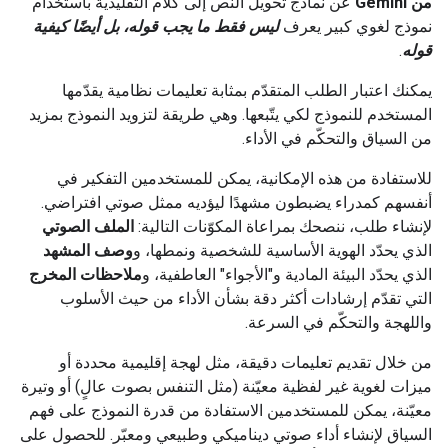
من Gemini
عن نماذج تحويل النص إلى كلام التقليدية باستخدام
نموذج لغوي كبير يعرف
ليس فقط ما يجب قوله، بل أيضًا كيفية
قوله
.
يمكنك اعتبار الطلب المتقدّم بمثابة تعليمات نظامية يقدّمها
المستخدم للنموذج لكي يتّبعها. وهي طريقة لتزويد النموذج بمزيد
من السياق والتحكّم في الأداء.
للاستفادة من هذه الإمكانية، يمكن للمستخدمين التفكير في
أنفسهم كمدراء يضبطون مشهدًا ليؤديه ممثل صوتي افتراضي.
لإنشاء طلب، ننصحك بمراعاة المكوّنات التالية:
الملف الصوتي
الذي يحدّد الهوية الأساسية للشخصية ونمطها، و
وصف المشهد
الذي يحدّد البيئة المادية و"الأجواء" العاطفية، و
ملاحظات المخرج
التي تقدّم إرشادات أكثر دقة بشأن الأداء من حيث الأسلوب
واللهجة والتحكّم في السرعة.
من خلال تقديم تعليمات دقيقة، مثل لهجة إقليمية محددة أو
ميزات لغوية غير لفظية معيّنة (مثل التنفس بصوت عالٍ) أو وتيرة
معيّنة، يمكن للمستخدمين الاستفادة من قدرة النموذج على فهم
السياق لإنشاء أداء صوتي ديناميكي وطبيعي ومعبّر. للحصول على