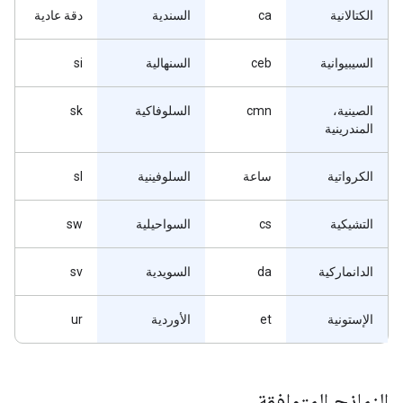
الكتالانية
ca
السندية
دقة عادية
السيبيوانية
ceb
السنهالية
si
الصينية،
cmn
السلوفاكية
sk
المندرينية
الكرواتية
ساعة
السلوفينية
sl
التشيكية
cs
السواحيلية
sw
الدانماركية
da
السويدية
sv
الإستونية
et
الأوردية
ur
النماذج المتوافقة