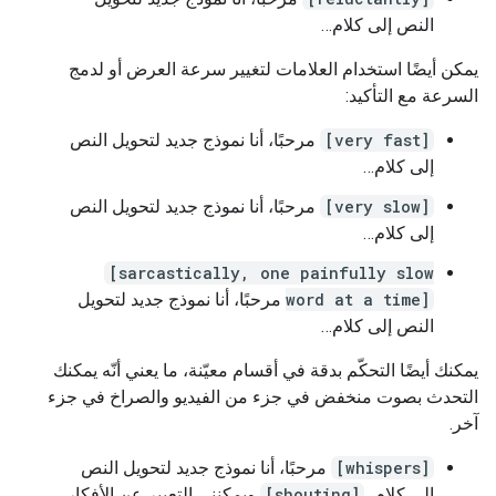
النص إلى كلام…
يمكن أيضًا استخدام العلامات لتغيير سرعة العرض أو لدمج
السرعة مع التأكيد:
[very fast]
مرحبًا، أنا نموذج جديد لتحويل النص
إلى كلام…
[very slow]
مرحبًا، أنا نموذج جديد لتحويل النص
إلى كلام…
[sarcastically, one painfully slow
word at a time]
مرحبًا، أنا نموذج جديد لتحويل
النص إلى كلام…
يمكنك أيضًا التحكّم بدقة في أقسام معيّنة، ما يعني أنّه يمكنك
التحدث بصوت منخفض في جزء من الفيديو والصراخ في جزء
آخر.
[whispers]
مرحبًا، أنا نموذج جديد لتحويل النص
إلى كلام،
[shouting]
ويمكنني التعبير عن الأفكار