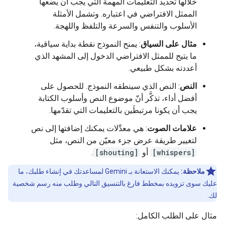
خلالها تحديد التعليمات المهمة التي يجب أن يضعها
الممثل الافتراضي في اعتباره. وتشمل الأمثلة
الأسلوب والتنفس والسرعة والتلفظ واللهجة.
مثال على السياق
: يمنح النموذج نقطة بداية سياقية،
ما يتيح للممثل الافتراضي الدخول إلى المشهد الذي
أعددته بشكل طبيعي.
النص
: النص الذي سينطقه النموذج. للحصول على
أفضل أداء، تذكَّر أنّ موضوع النص وأسلوب الكتابة
يجب أن يكونا مرتبطَين بالتعليمات التي تقدّمها.
علامات الصوت
: هي معدِّلات يمكنك إضافتها إلى نص
لتغيير طريقة عرض جزء معيّن من النص، مثل
[whispers]
أو
[shouting]
.
ملاحظة:
يمكنك الاستعانة بـ Gemini لمساعدتك في إنشاء طلبك، ما
عليك سوى تزويده بمخطط فارغ بالتنسيق التالي وطلب منه رسم شخصية
لك.
مثال على الطلب الكامل: