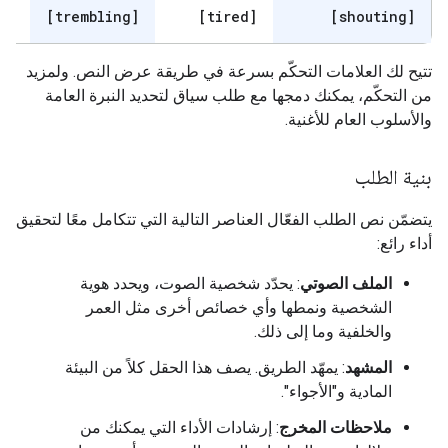
s]
[trembling]
[tired]
[shouting]
تتيح لك العلامات التحكّم بسرعة في طريقة عرض النص. ولمزيد
من التحكّم، يمكنك دمجها مع طلب سياق لتحديد النبرة العامة
والأسلوب العام للأغنية.
بنية الطلب
يتضمّن نص الطلب الفعّال العناصر التالية التي تتكامل معًا لتحقيق
أداء رائع:
الملف الصوتي
: يحدّد شخصية الصوت، ويحدد هوية
الشخصية ونمطها وأي خصائص أخرى مثل العمر
والخلفية وما إلى ذلك.
المشهد
: يمهّد الطريق. يصف هذا الحقل كلاً من البيئة
المادية و"الأجواء".
ملاحظات المخرج
: إرشادات الأداء التي يمكنك من