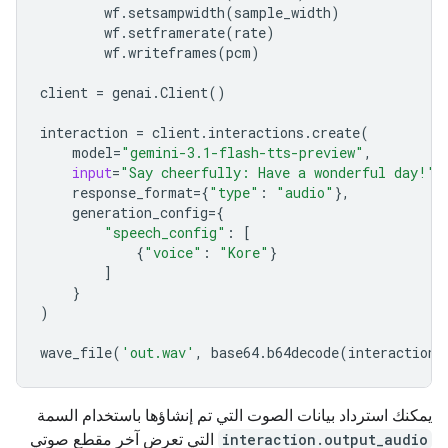
wf
.
setsampwidth
(
sample_width
)
wf
.
setframerate
(
rate
)
wf
.
writeframes
(
pcm
)
client
=
genai
.
Client
()
interaction
=
client
.
interactions
.
create
(
model
=
"gemini-3.1-flash-tts-preview"
,
input
=
"Say cheerfully: Have a wonderful day!"
,
response_format
=
{
"type"
:
"audio"
},
generation_config
=
{
"speech_config"
:
[
{
"voice"
:
"Kore"
}
]
}
)
wave_file
(
'out.wav'
,
base64
.
b64decode
(
interaction
.
يمكنك استرداد بيانات الصوت التي تم إنشاؤها باستخدام السمة
interaction.output_audio
التي تعرض آخر مقطع صوتي