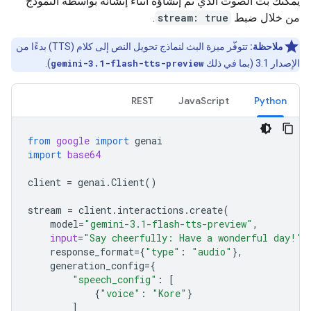
يمكنك بث الصوت الذي تم إنشاؤه أثناء إنشائه بواسطة النموذج
من خلال ضبط
stream: true
.
ملاحظة:
تتوفّر ميزة البث لنماذج تحويل النص إلى كلام (TTS) بدءًا من
الإصدار 3.1 (بما في ذلك
gemini-3.1-flash-tts-preview
).
REST
JavaScript
Python
from
google
import
genai
import
base64
client
=
genai
.
Client
()
stream
=
client
.
interactions
.
create
(
model
=
"gemini-3.1-flash-tts-preview"
,
input
=
"Say cheerfully: Have a wonderful day!"
,
response_format
=
{
"type"
:
"audio"
},
generation_config
=
{
"speech_config"
:
[
{
"voice"
:
"Kore"
}
]