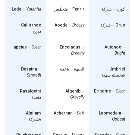
كوريا
--
شركة
Fenrir
--
متحمّس
Youthful
--
Leda
Orus
--
شركة
Breezy
--
Aoede
Callirrhoe
--
مريح
Iapetus
--
Clear
Enceladus
--
Autonoe
--
Breathy
Bright
Umbriel
--
الجبهة
--
ناعمة
--
Despina
شخصية سهلة
Smooth
--
Rasalgethi
Algenib
--
Erinome
--
Clear
Gravelly
مفيدة
--
Alnilam
Achernar
--
Soft
Laomedeia
--
Upbeat
الشركة