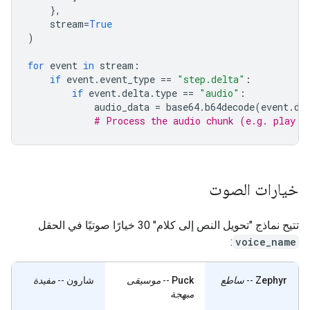
},
stream
=
True
)
for
event
in
stream
:
if
event
.
event_type
==
"step.delta"
:
if
event
.
delta
.
type
==
"audio"
:
audio_data
=
base64
.
b64decode
(
event
.
de
# Process the audio chunk (e.g. play i
خيارات الصوت
تتيح نماذج "تحويل النص إلى كلام" 30 خيارًا صوتيًا في الحقل
:
voice_name
Zephyr
--
ساطع
Puck
--
موسيقى
شارون
--
مفيدة
مبهجة