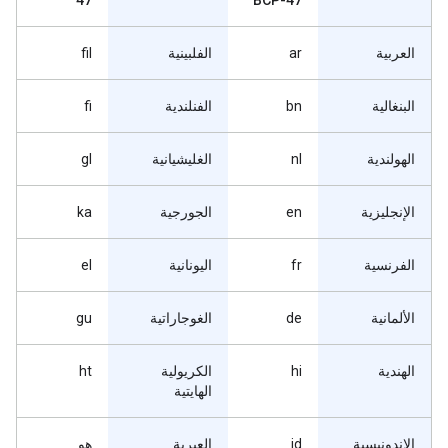
47
BCP-47
العربية
ar
الفلبينية
fil
البنغالية
bn
الفنلندية
fi
الهولندية
nl
الغليشيانية
gl
الإنجليزية
en
الجورجية
ka
الفرنسية
fr
اليونانية
el
الألمانية
de
الغوجاراتية
gu
الهندية
hi
الكريولية
ht
الهايتية
الإندونيسية
id
العبرية
هو