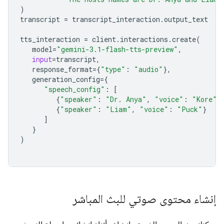
)
transcript
=
transcript_interaction
.
output_text
tts_interaction
=
client
.
interactions
.
create
(
model
=
"gemini-3.1-flash-tts-preview"
,
input
=
transcript
,
response_format
=
{
"type"
:
"audio"
},
generation_config
=
{
"speech_config"
:
[
{
"speaker"
:
"Dr. Anya"
,
"voice"
:
"Kore"
}
{
"speaker"
:
"Liam"
,
"voice"
:
"Puck"
}
]
}
)
إنشاء محتوى صوتي للبث المباشر