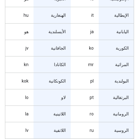
الإيطالية
it
الهنغارية
hu
اليابانية
ja
الأيسلندية
هو
الكورية
ko
الجافانية
jv
المراثية
mr
الكانادا
kn
البولندية
pl
الكونكانية
kok
البرتغالية
pt
لاو
lo
الرومانية
ro
اللاتينية
la
الروسية
ru
اللاتفية
lv